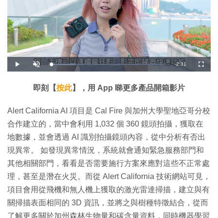
剩
-
2:31
載
播
開
全
入
放
啟
螢
完
音
幕
餘
畢
效
:
即刻【
按此
】，用 App 睇更多產品開箱影片
2
時
1
.
4
間
Alert California AI 項目是 Cal Fire 與加州大學聖地亞哥分校
6
%
合作建立的，當中會利用 1,032 個 360 鏡頭拍攝，獲取在
地數據，並會透過 AI 識別拍攝鏡頭內容，從中分析有否出
現異常。 如發現異常情況，系統就會通知緊急服務部門和
其他相關部門，看看是否需要施行方案來應對這些不正常處
理，甚至是潛在火災。而從 Alert California 技術網站可見，
項目會用從飛機和無人機上獲取的激光雷達掃描，建立與有
關掃描表面相同的 3D 資訊，並將之與樹種特徵結合，從而
了解更多關於加州森林生物量和碳含量資料，同時機器學習