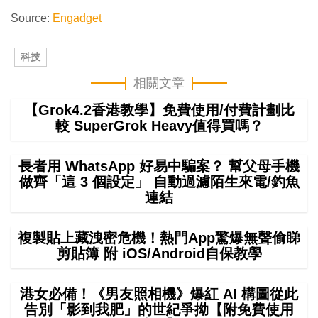
Source:
Engadget
科技
相關文章
【Grok4.2香港教學】免費使用/付費計劃比
較 SuperGrok Heavy值得買嗎？
長者用 WhatsApp 好易中騙案？ 幫父母手機
做齊「這 3 個設定」 自動過濾陌生來電/釣魚
連結
複製貼上藏洩密危機！熱門App驚爆無聲偷睇
剪貼簿 附 iOS/Android自保教學
港女必備！《男友照相機》爆紅 AI 構圖從此
告別「影到我肥」的世紀爭拗【附免費使用