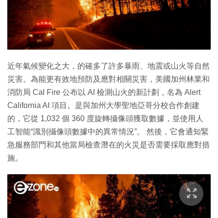
近年氣候變化之大，的確多了許多暴雨、地震或山火等自然
災害。為能更有效地預防及應對相關災害，美國加州林業和
消防局 Cal Fire 公布以 AI 檢測山火的新計劃，名為 Alert
California AI 項目。是與加州大學聖地亞哥分校合作創建
的，它從 1,032 個 360 度旋轉攝像頭獲取數據，並使用人
工智能“識別攝像頭數據中的異常情況”。 然後，它會通知緊
急服務部門和其他當局檢查潛在的火災是否需要採取應對措
施。