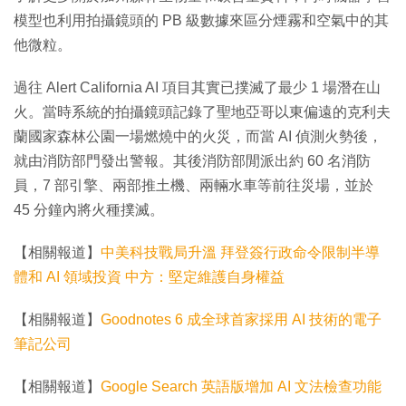
模型也利用拍攝鏡頭的 PB 級數據來區分煙霧和空氣中的其
他微粒。
過往 Alert California AI 項目其實已撲滅了最少 1 場潛在山
火。當時系統的拍攝鏡頭記錄了聖地亞哥以東偏遠的克利夫
蘭國家森林公園一場燃燒中的火災，而當 AI 偵測火勢後，
就由消防部門發出警報。其後消防部閒派出約 60 名消防
員，7 部引擎、兩部推土機、兩輛水車等前往災場，並於
45 分鐘內將火種撲滅。
【相關報道】
中美科技戰局升溫 拜登簽行政命令限制半導
體和 AI 領域投資 中方：堅定維護自身權益
【相關報道】
Goodnotes 6 成全球首家採用 AI 技術的電子
筆記公司
【相關報道】
Google Search 英語版增加 AI 文法檢查功能