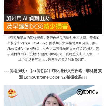
面對愈加嚴重的氣候變遷，防範自然災害變得更加迫切。美國加
州林業和消防局（Cal Fire）攜手加州大學聖地亞哥分校，推出
Alert California AI項目，融合人工智能技術與自然災害預防。這
項項目利用360度旋轉攝像頭和AI技術，實時監測山火風險，一
旦偵測到異常情況，將立即通知緊急服務部門。
↓↓↓同場加映：【e+同你試】菲林攝影入門攻略：菲林篇 實
測 LomoChrome Color ‘92 拍攝效果↓↓↓