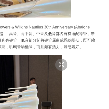
& Wilkins Nautilus 30th Anniversary (Abalone
分音設計，高音、高中音、中音及低音都各自有適配導管，帶
月直身導管，低音部分卻將導管屈曲成鸚鵡螺狀，既可縮
試聽，叭喇音場極闊，而且頗有活力，聽感幾好。