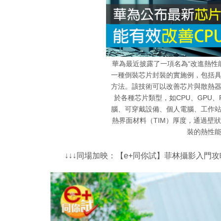
華為最近披露了一項名為“改進熱性
一種倒裝芯片封裝的實施例，包括
方法。該技術可以改善芯片與散熱
於各種芯片類型，如CPU、GPU、
腦、可穿戴設備、個人電腦、工作
熱界面材料（TIM）厚度，通過壁
裝的熱性
↓↓↓同場加映：【e+同你試】菲林攝影入門攻略：菲林篇