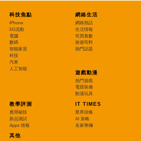
科技焦點
網絡生活
iPhone
網絡熱話
5G流動
生活情報
電腦
筍買着數
數碼
旅遊筍料
智能家居
熱門話題
科技
汽車
人工智能
遊戲動漫
熱門遊戲
電競裝備
動漫玩具
教學評測
IT TIMES
應用秘技
業界頭條
新品測試
AI 策略
Apps 情報
名家專欄
其他