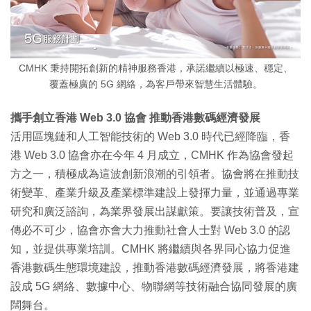
CMHK 秉持開拓創新的精神服務香港，承諾繼續以極速、穩定、
覆蓋極廣的 5G 網絡，為客戶帶來智慧生活體驗。
攜手創立香港 Web 3.0 協會 推動香港數碼經濟發展
活用區塊鏈和人工智能技術的 Web 3.0 時代已經降臨，香
港 Web 3.0 協會亦在今年 4 月成立，CMHK 作為協會發起
方之一，積極成為這波創新浪潮的引領者。協會將在推動技
術變革、產業升級及產業標準建設上發揮力量，並通過專業
研究和廣泛諮詢，為業界發展出謀獻策。要讓技術普及，宣
傳必不可少，協會亦會大力推動社會人士對 Web 3.0 的認
知，並提供專業培訓。CMHK 將繼續與各界同心協力促進
香港數碼生態環境建設，推動香港數碼經濟發展，將香港建
設成 5G 網絡、數據中心、物聯網等技術融合協同發展的廣
闊舞台。