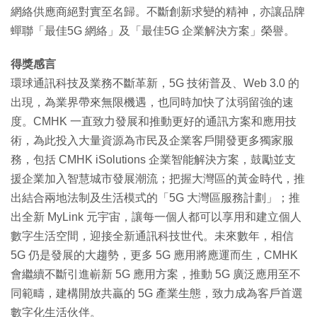
網絡供應商絕對實至名歸。不斷創新求變的精神，亦讓品牌
蟬聯「最佳5G 網絡」及「最佳5G 企業解決方案」榮譽。
得獎感言
環球通訊科技及業務不斷革新，5G 技術普及、Web 3.0 的
出現，為業界帶來無限機遇，也同時加快了汰弱留強的速
度。CMHK 一直致力發展和推動更好的通訊方案和應用技
術，為此投入大量資源為市民及企業客戶開發更多獨家服
務，包括 CMHK iSolutions 企業智能解決方案，鼓勵並支
援企業加入智慧城市發展潮流；把握大灣區的黃金時代，推
出結合兩地法制及生活模式的「5G 大灣區服務計劃」；推
出全新 MyLink 元宇宙，讓每一個人都可以享用和建立個人
數字生活空間，迎接全新通訊科技世代。未來數年，相信
5G 仍是發展的大趨勢，更多 5G 應用將應運而生，CMHK
會繼續不斷引進嶄新 5G 應用方案，推動 5G 廣泛應用至不
同範疇，建構開放共贏的 5G 產業生態，致力成為客戶首選
數字化生活伙伴。