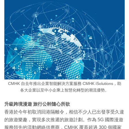
CMHK 自去年推出企業智能解決方案服務 CMHK iSolutions，助
各大企業以至中小企乘上智慧化轉型的潮流優勢。
升級跨境漫遊 旅行公幹隨心所欲
香港於今年初取消回港隔離令，相信不少人已出發享受久違
的旅遊樂趣，實現多次推遲的旅遊計劃。作為 5G 國際漫遊
服務領先的流動網絡供應商，CMHK 覆蓋超過 300 個國家