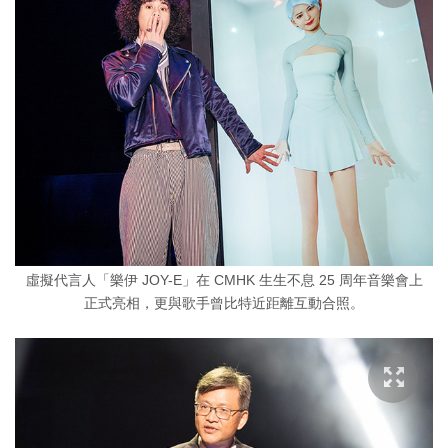
虛擬代言人「樂伊 JOY-E」在 CMHK 生生不息 25 周年音樂會上
正式亮相，更與歌手曾比特近距離互動合照。