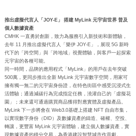
推出虛擬代言人「JOY-E」 搭建 MyLink 元宇宙世界 普及
個人數據資產
CMHK 一直勇於創新，致力為服務引入新技術和新體驗，
去年 11 月推出虛擬代言人「樂伊 JOY-E」，展現 5G 新時
代下的「跨空間」與「跨地域」視覺體驗，與客戶一起探索
元宇宙的各種可能。
同一時間，品牌的應用程式「MyLink」的用戶在去年突破
500萬，更同步推出全新 MyLink 元宇宙數字空間，用家可
擁有獨一無二的元宇宙身份證，在特色街區中感受沉浸式生
活體驗；通過減碳行為完成指定任務，澆灌自己的「虛擬花
園」；未來還可通過購買商品獲得對應實體及虛擬產品。
MyLink 下一步將會在 Web3.0基礎上搭建 NFT 自由市集，
以實現數字身份（DID）及數據資產的鑄造、確權、空投、
轉讓，更豐富 MyLink 元宇宙體驗，建立個人數據資產，實
現數據資產的積分交易，為香港建設智慧城市作貢獻。