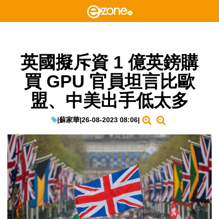
英國擬斥資 1 億英鎊購
買 GPU 官員坦言比歐
盟、中美出手低太多
|
蘇家華
|
26-08-2023 08:06
|