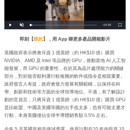
剩
-
19:58
載
播
開
全
入
放
啟
螢
完
音
幕
餘
畢
效
:
即刻【
按此
】，用 App 睇更多產品開箱影片
3
時
.
7
6
間
英國政府表示將會斥資 1 億英鎊（約 HK$10 億）購買
%
NVIDIA、AMD 及 Intel 等品牌的 GPU，推動當地 AI 人工智
能發展，而 GPU 的重要性，在於其為晶片處理能力的關鍵
部分，對於能否順利運行較複雜的軟件或指令是相當重要。
政府發言人有提，政府會致力發展有關範疇，以保持在科
學、創新和技術等方面的全球領導地位。不過，有了解該計
劃的官員言，只將斥資 1 億英鎊（約 HK$10 億）購買 GPU
是比歐盟、中國及美國等國的出手低太多，也有可能太遲才
行動，本身英國僅佔全球半導體銷售額 0.5% 左右。
今年 5 月英國首相辛偉誠透露，政府計劃在10 年內投資 10