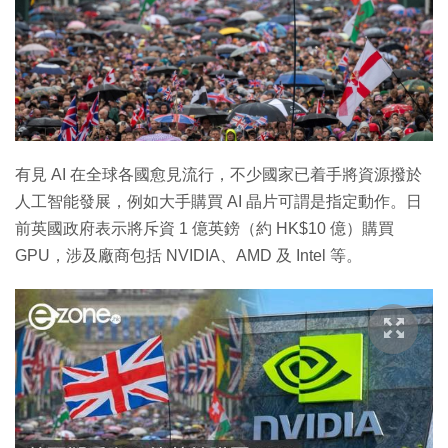
有見 AI 在全球各國愈見流行，不少國家已着手將資源撥於
人工智能發展，例如大手購買 AI 晶片可謂是指定動作。日
前英國政府表示將斥資 1 億英鎊（約 HK$10 億）購買
GPU，涉及廠商包括 NVIDIA、AMD 及 Intel 等。