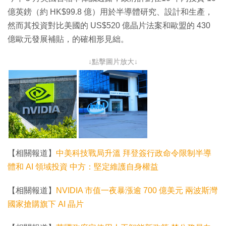
億英鎊（約 HK$99.8 億）用於半導體研究、設計和生產，
然而其投資對比美國的 US$520 億晶片法案和歐盟的 430
億歐元發展補貼，的確相形見絀。
↓點擊圖片放大↓
【相關報道】
中美科技戰局升溫 拜登簽行政命令限制半導
體和 AI 領域投資 中方：堅定維護自身權益
【相關報道】
NVIDIA 市值一夜暴漲逾 700 億美元 兩波斯灣
國家搶購旗下 AI 晶片