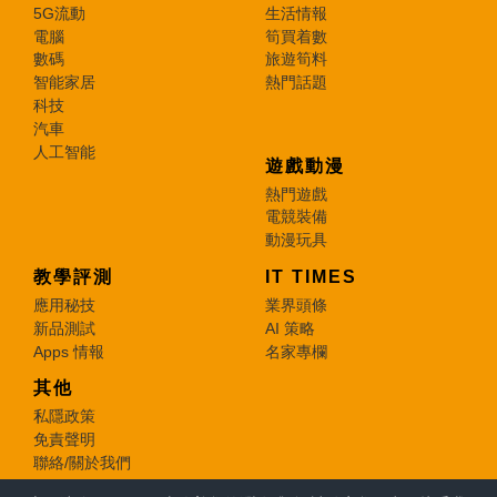
5G流動
生活情報
電腦
筍買着數
數碼
旅遊筍料
智能家居
熱門話題
科技
汽車
人工智能
遊戲動漫
熱門遊戲
電競裝備
動漫玩具
教學評測
IT TIMES
應用秘技
業界頭條
新品測試
AI 策略
Apps 情報
名家專欄
其他
私隱政策
免責聲明
聯絡/關於我們