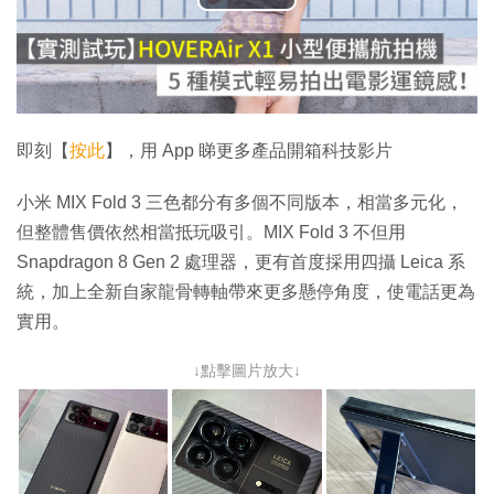
播
放
影
片
即刻【
按此
】，用 App 睇更多產品開箱科技影片
小米 MIX Fold 3 三色都分有多個不同版本，相當多元化，
但整體售價依然相當抵玩吸引。MIX Fold 3 不但用
Snapdragon 8 Gen 2 處理器，更有首度採用四攝 Leica 系
統，加上全新自家龍骨轉軸帶來更多懸停角度，使電話更為
實用。
↓點擊圖片放大↓