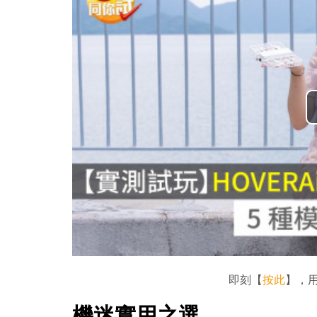
即刻【
按此
】，用
機迷實用之選