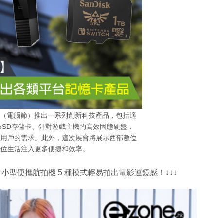
電腦通訊節（電腦節）推出一系列創新科技產品，包括適
量microSD存儲卡、針對遊戲主機的高效固態硬盤，
同用戶的需求。此外，這次展會將展示西部數位
數位生活注入更多便捷和效率。
X1 小型便攜航拍機 5 種模式輕易拍出電影運鏡感！↓↓↓