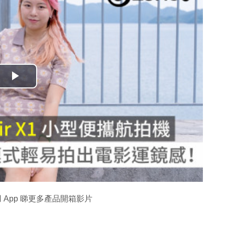
播
放
影
片
 App 睇更多產品開箱影片