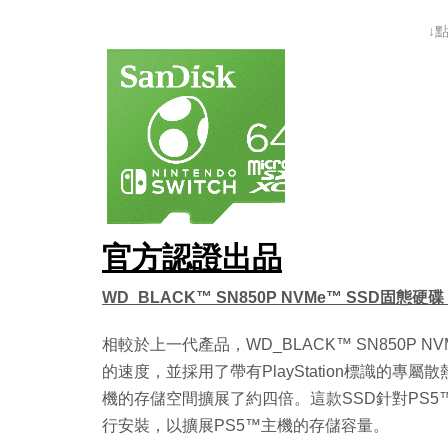
↓
官方認證出品
WD_BLACK™ SN850P NVMe™ SSD固態硬
相較於上一代產品，WD_BLACK™ SN850P 
的速度，並採用了帶有PlayStation標識的專
機的存儲空間擴展了約四倍。這款SSD針對PS
行安裝，以擴展PS5™主機的存儲容量。