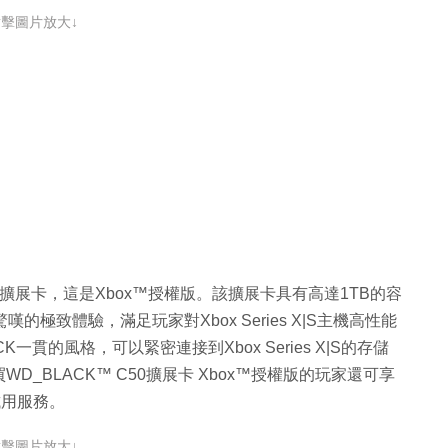
點擊圖片放大↓
K™ C50擴展卡，這是Xbox™授權版。該擴展卡具有高達1TB的容
提供令人驚嘆的極致體驗，滿足玩家對Xbox Series X|S主機高性能
貫的風格，可以緊密連接到Xbox Series X|S的存儲
_BLACK™ C50擴展卡 Xbox™授權版的玩家還可享
員試用服務。
點擊圖片放大↓