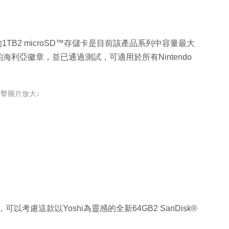
™系統的1TB2 microSD™存儲卡是目前該產品系列中容量最大
利亞徽章，並已通過測試，可適用於所有Nintendo
點擊圖片放大↓
，可以考慮這款以Yoshi為靈感的全新64GB2 SanDisk®