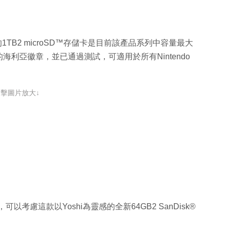
™系統的1TB2 microSD™存儲卡是目前該產品系列中容量最大
利亞徽章，並已通過測試，可適用於所有Nintendo
點擊圖片放大↓
，可以考慮這款以Yoshi為靈感的全新64GB2 SanDisk®