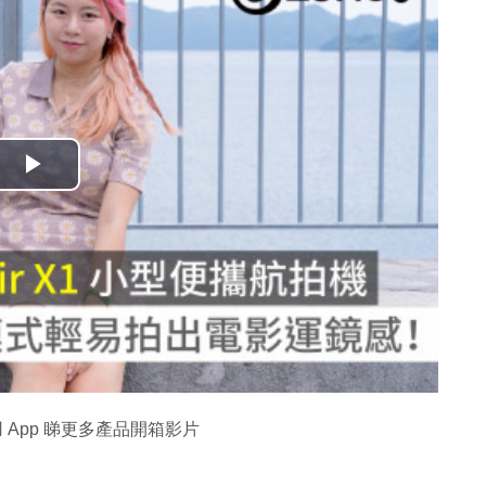
播
放
影
片
 App 睇更多產品開箱影片