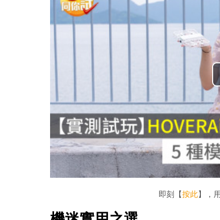
即刻【
按此
】，用
機迷實用之選