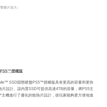
點擊圖片放大↓
碟 PS5™授權版
NVMe™ SSD固態硬盤PS5™授權版具有更高的容量和更快
屬散熱片設計。該內置SSD可提供高達4TB的容量，將PS5主
5™主機進行了優化的散熱片設計，使玩家能夠更方便地進