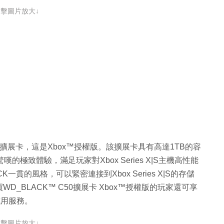
點擊圖片放大↓
K™ C50擴展卡，這是Xbox™授權版。該擴展卡具有高達1TB的容
提供令人驚嘆的極致體驗，滿足玩家對Xbox Series X|S主機高性能
貫的風格，可以緊密連接到Xbox Series X|S的存儲
_BLACK™ C50擴展卡 Xbox™授權版的玩家還可享
員試用服務。
點擊圖片放大↓