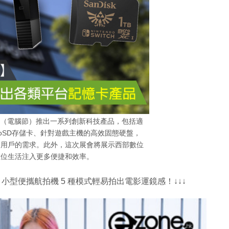
電腦通訊節（電腦節）推出一系列創新科技產品，包括適
量microSD存儲卡、針對遊戲主機的高效固態硬盤，
同用戶的需求。此外，這次展會將展示西部數位
數位生活注入更多便捷和效率。
X1 小型便攜航拍機 5 種模式輕易拍出電影運鏡感！↓↓↓