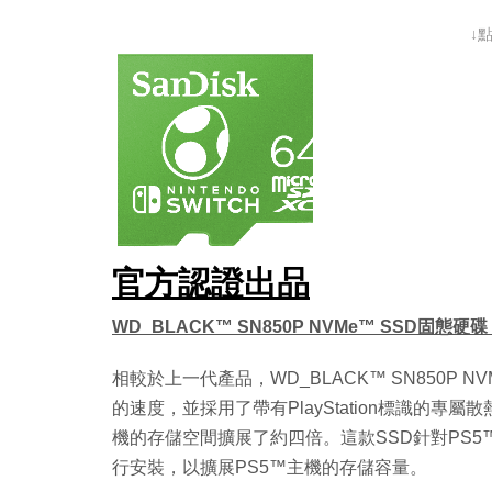
↓
官方認證出品
WD_BLACK™ SN850P NVMe™ SSD固態硬
相較於上一代產品，WD_BLACK™ SN850P 
的速度，並採用了帶有PlayStation標識的專
機的存儲空間擴展了約四倍。這款SSD針對PS
行安裝，以擴展PS5™主機的存儲容量。