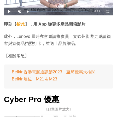
剩
-
3:23
載
播
開
全
入
放
啟
螢
完
音
幕
餘
畢
效
:
即刻【
按此
】，用 App 睇更多產品開箱影片
1
時
5
.
9
間
此外，Lenovo 屆時亦會邀請推廣員，於欽州街遊走邀請顧
6
%
客與宣傳品拍照打卡，並送上品牌贈品。
【相關消息】
Belkin香港電腦通訊節2023 至筍優惠大檢閱
Belkin展位：M21 & M23
Cyber Pro 優惠
↓點擊圖片放大↓