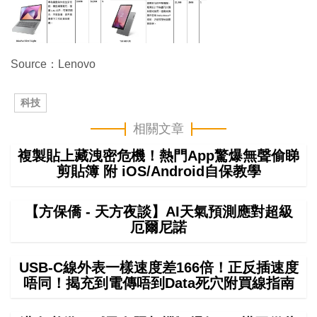
Source：Lenovo
科技
相關文章
複製貼上藏洩密危機！熱門App驚爆無聲偷睇
剪貼簿 附 iOS/Android自保教學
【方保僑 - 天方夜談】AI天氣預測應對超級
厄爾尼諾
USB-C線外表一樣速度差166倍！正反插速度
唔同！揭充到電傳唔到Data死穴附買線指南