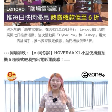
深水埗的「腦場電腦節」在8月23至29日舉行，Lenovo在此期間
展開七日推廣活動。這次活動與「Cyber Pro」和「eshop」兩大
店舖攜手，推出獨家限定優惠，熱門機款低至6折。
↓↓↓同場加映：【e+同你試】HOVERAir X1 小型便攜航拍
機 5 種模式輕易拍出電影運鏡感！↓↓↓