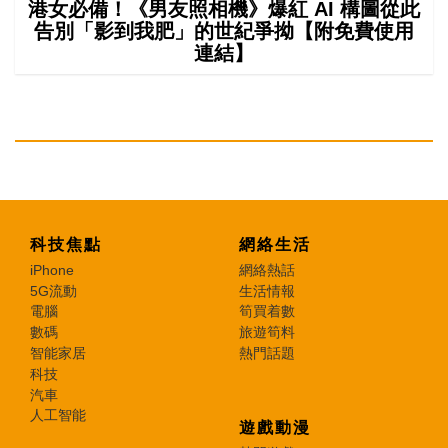
港女必備！《男友照相機》爆紅 AI 構圖從此
告別「影到我肥」的世紀爭拗【附免費使用
連結】
科技焦點
網絡生活
iPhone
網絡熱話
5G流動
生活情報
電腦
筍買着數
數碼
旅遊筍料
智能家居
熱門話題
科技
汽車
人工智能
遊戲動漫