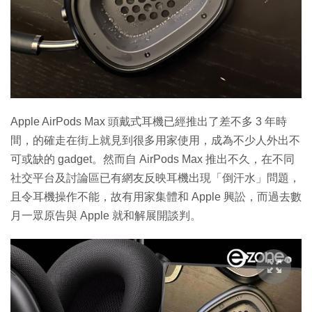
Apple AirPods Max 頭戴式耳機已經推出了差不多 3 年時
間，的確走在街上就見到很多用家使用，成為不少人外出不
可或缺的 gadget。然而自 AirPods Max 推出不久，在不同
社交平台及討論區已有網友反映耳機出現「倒汗水」問題，
且令耳機操作不能，故有用家集體和 Apple 興訟，而過去數
月一眾原告與 Apple 就和解展開談判。