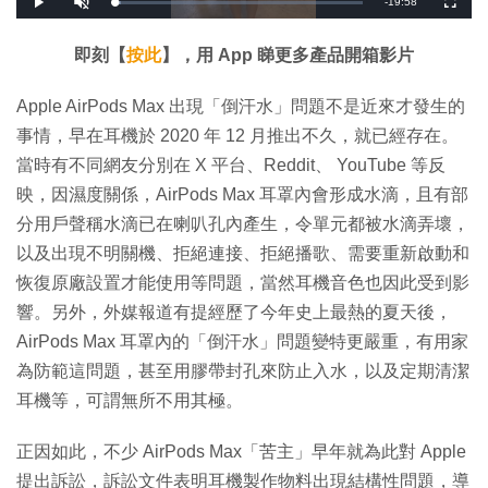
剩
-
19:58
載
播
開
全
入
放
啟
螢
完
音
幕
餘
畢
效
:
即刻【
按此
】，用 App 睇更多產品開箱影片
2
時
.
5
1
間
Apple AirPods Max 出現「倒汗水」問題不是近來才發生的
%
事情，早在耳機於 2020 年 12 月推出不久，就已經存在。
當時有不同網友分別在 X 平台、Reddit、 YouTube 等反
映，因濕度關係，AirPods Max 耳罩內會形成水滴，且有部
分用戶聲稱水滴已在喇叭孔內產生，令單元都被水滴弄壞，
以及出現不明關機、拒絕連接、拒絕播歌、需要重新啟動和
恢復原廠設置才能使用等問題，當然耳機音色也因此受到影
響。另外，外媒報道有提經歷了今年史上最熱的夏天後，
AirPods Max 耳罩內的「倒汗水」問題變特更嚴重，有用家
為防範這問題，甚至用膠帶封孔來防止入水，以及定期清潔
耳機等，可謂無所不用其極。
正因如此，不少 AirPods Max「苦主」早年就為此對 Apple
提出訴訟，訴訟文件表明耳機製作物料出現結構性問題，導