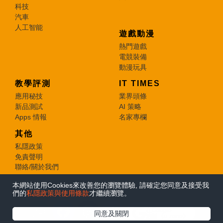
科技
汽車
人工智能
遊戲動漫
熱門遊戲
電競裝備
動漫玩具
教學評測
IT TIMES
應用秘技
業界頭條
新品測試
AI 策略
Apps 情報
名家專欄
其他
私隱政策
免責聲明
聯絡/關於我們
本網站使用Cookies來改善您的瀏覽體驗, 請確定您同意及接受我
© 2026 e-zone. All Rights Reserved.
們的
私隱政策與使用條款
才繼續瀏覽。
在Google
同意及關閉
追蹤《e-zone》