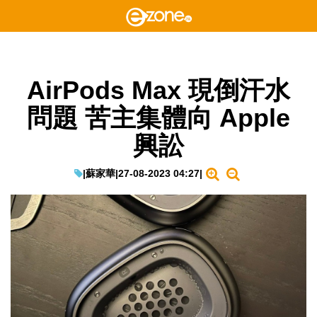
AirPods Max 現倒汗水
問題 苦主集體向 Apple
興訟
|
蘇家華
|
27-08-2023 04:27
|