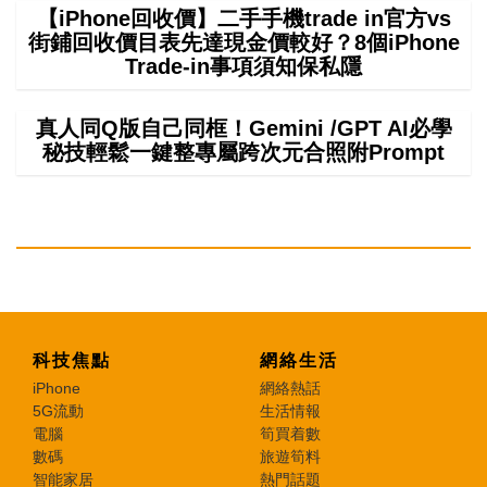
【iPhone回收價】二手手機trade in官方vs
街鋪回收價目表先達現金價較好？8個iPhone
Trade-in事項須知保私隱
真人同Q版自己同框！Gemini /GPT AI必學
秘技輕鬆一鍵整專屬跨次元合照附Prompt
科技焦點
網絡生活
iPhone
網絡熱話
5G流動
生活情報
電腦
筍買着數
數碼
旅遊筍料
智能家居
熱門話題