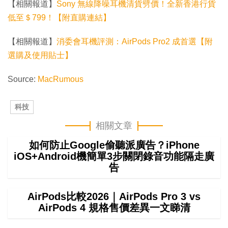
【相關報道】
Sony 無線降噪耳機清貨劈價！全新香港行貨
低至＄799！【附直購連結】
【相關報道】
消委會耳機評測：AirPods Pro2 成首選【附
選購及使用貼士】
Source:
MacRumous
科技
相關文章
如何防止Google偷聽派廣告？iPhone
iOS+Android機簡單3步關閉錄音功能隔走廣
告
AirPods比較2026｜AirPods Pro 3 vs
AirPods 4 規格售價差異一文睇清