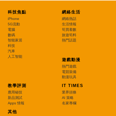
科技焦點
網絡生活
iPhone
網絡熱話
5G流動
生活情報
電腦
筍買着數
數碼
旅遊筍料
智能家居
熱門話題
科技
汽車
人工智能
遊戲動漫
熱門遊戲
電競裝備
動漫玩具
教學評測
IT TIMES
應用秘技
業界頭條
新品測試
AI 策略
Apps 情報
名家專欄
其他