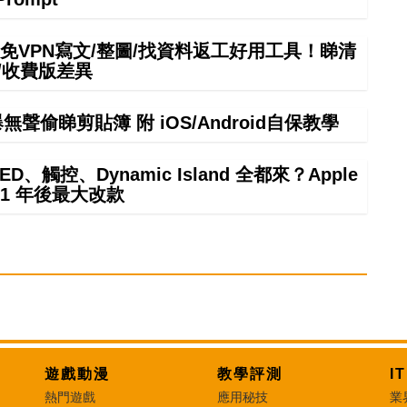
mini免VPN寫文/整圖/找資料返工好用工具！睇清
/收費版差異
偷睇剪貼簿 附 iOS/Android自保教學
ED、觸控、Dynamic Island 全都來？Apple
21 年後最大改款
遊戲動漫
教學評測
I
熱門遊戲
應用秘技
業