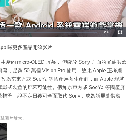
剩
-
2:46
全
螢
幕
餘
App 睇更多產品開箱影片
時
間
ny 生產的 micro-OLED 屏幕， 但礙於 Sony 方面的屏幕供應
幕，足夠 50 萬個 Vision Pro 使用，故此 Apple 正考慮
生產商，改為京東方或 SeeYa 等國產屏幕生產商，而 Apple 現就
價版頭戴式裝置的屏幕可能性。假如京東方或 SeeYa 等國產屏
求及標準，說不定日後可全面取代 Sony，成為新屏幕供應
點擊圖片放大↓