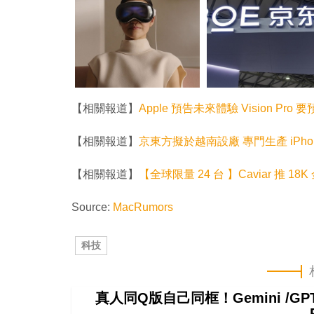
【相關報道】
Apple 預告未來體驗 Vision P
【相關報道】
京東方擬於越南設廠 專門生產 iPhon
【相關報道】
【全球限量 24 台 】Caviar 推 18K 金版
Source:
MacRumors
科技
真人同Q版自己同框！Gemini /