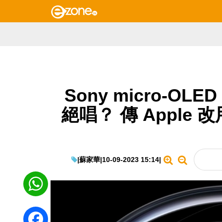
Sony micro-OLED
絕唱？ 傳 Apple
|
蘇家華
|
10-09-2023 15:14
|
WhatsApp