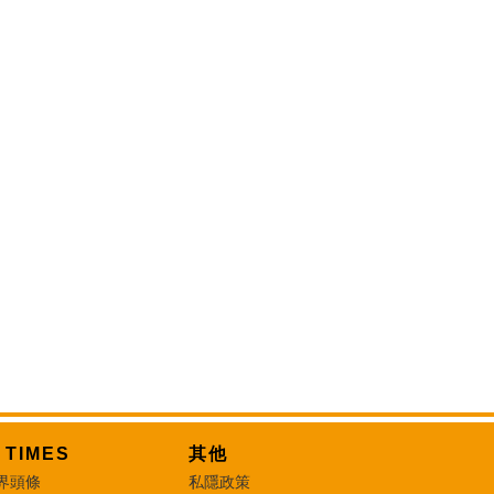
T TIMES
其他
界頭條
私隱政策