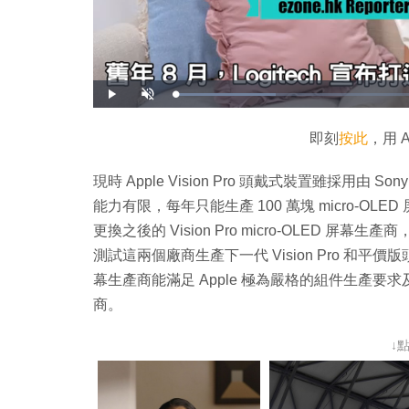
載
播
開
入
放
啟
完
音
畢
效
:
即刻
按此
，用 
1
9
.
5
現時 Apple Vision Pro 頭戴式裝置雖採用由 So
2
%
能力有限，每年只能生產 100 萬塊 micro-OLED 屏
更換之後的 Vision Pro micro-OLED 屏幕
測試這兩個廠商生產下一代 Vision Pro 和平
幕生產商能滿足 Apple 極為嚴格的組件生產要
商。
↓