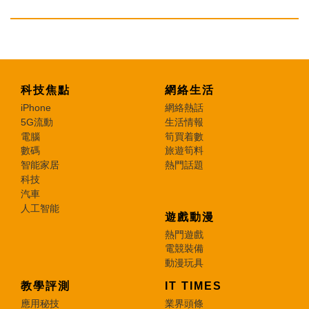
科技焦點
網絡生活
iPhone
網絡熱話
5G流動
生活情報
電腦
筍買着數
數碼
旅遊筍料
智能家居
熱門話題
科技
汽車
人工智能
遊戲動漫
熱門遊戲
電競裝備
動漫玩具
教學評測
IT TIMES
應用秘技
業界頭條