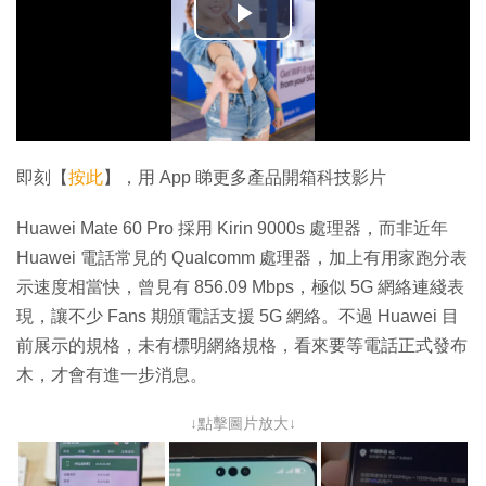
播
放
影
片
即刻【
按此
】，用 App 睇更多產品開箱科技影片
Huawei Mate 60 Pro 採用 Kirin 9000s 處理器，而非近年
Huawei 電話常見的 Qualcomm 處理器，加上有用家跑分表
示速度相當快，曾見有 856.09 Mbps，極似 5G 網絡連綫表
現，讓不少 Fans 期頒電話支援 5G 網絡。不過 Huawei 目
前展示的規格，未有標明網絡規格，看來要等電話正式發布
木，才會有進一步消息。
↓點擊圖片放大↓