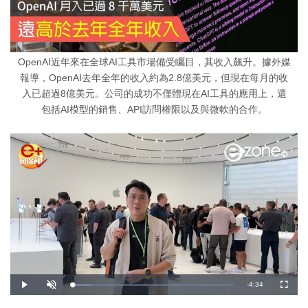
OpenAI近年來在全球AI工具市場備受矚目，其收入飆升。據外媒
報導，OpenAI去年全年的收入約為2.8億美元，但現在每月的收
入已超過8億美元。公司的成功不僅體現在AI工具的應用上，還
包括AI模型的銷售、API訪問權限以及與微軟的合作。
剩
-
4:34
載
播
開
全
入
放
啟
螢
完
音
幕
餘
畢