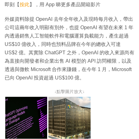
效
:
即刻【
按此
】，用 App 睇更多產品開箱影片
1
時
2
.
3
間
外媒資料除提 OpenAI 去年全年收入及現時每月收入，帶出
2
%
公司這兩年收入明顯有別外，也提 OpenAI 有望在未來 1 年
內透過銷售人工智能軟件和電腦運算負載能力，產生超過
US$10 億收入，同時也預料品牌在今年的總收入可達
US$2 億。其實除 ChatGPT 之外，OpenAI 的收入來源尚有
為直接向開發者和企業出售 AI 模型的 API 訪問權限，以及
透過與微軟 Microsoft 合作來賺錢，在今年 1 月，Microsoft
已向 OpenAI 投資超過 US$100 億。
↓點擊圖片放大↓