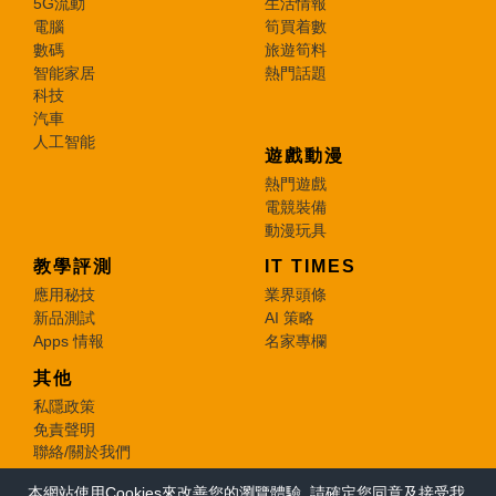
5G流動
生活情報
電腦
筍買着數
數碼
旅遊筍料
智能家居
熱門話題
科技
汽車
人工智能
遊戲動漫
熱門遊戲
電競裝備
動漫玩具
教學評測
IT TIMES
應用秘技
業界頭條
新品測試
AI 策略
Apps 情報
名家專欄
其他
私隱政策
免責聲明
聯絡/關於我們
本網站使用Cookies來改善您的瀏覽體驗, 請確定您同意及接受我
© 2026 e-zone. All Rights Reserved.