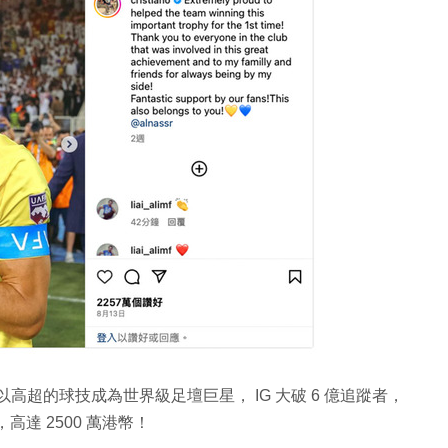
ldo）以高超的球技成為世界級足壇巨星， IG 大破 6 億追蹤者，
金，高達 2500 萬港幣！