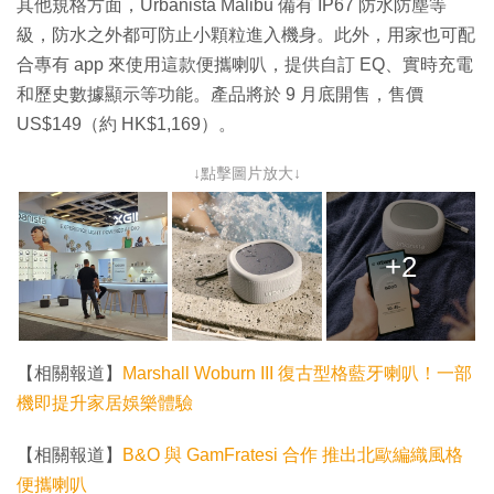
其他規格方面，Urbanista Malibu 備有 IP67 防水防塵等
級，防水之外都可防止小顆粒進入機身。此外，用家也可配
合專有 app 來使用這款便攜喇叭，提供自訂 EQ、實時充電
和歷史數據顯示等功能。產品將於 9 月底開售，售價
US$149（約 HK$1,169）。
↓點擊圖片放大↓
+2
【相關報道】
Marshall Woburn III 復古型格藍牙喇叭！一部
機即提升家居娛樂體驗
【相關報道】
B&O 與 GamFratesi 合作 推出北歐編織風格
便攜喇叭