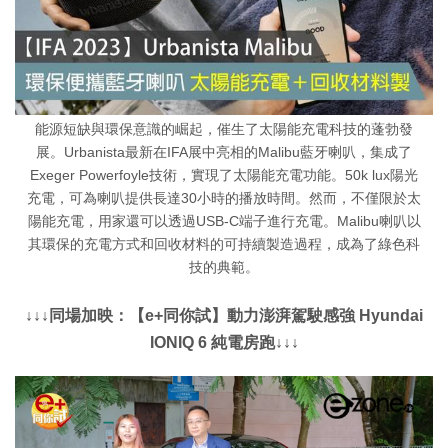
能源短缺與環保意識的崛起，催生了太陽能充電科技的蓬勃發
展。Urbanista最新在IFA展中亮相的Malibu藍牙喇叭，集成了
Exeger Powerfoyle技術，實現了太陽能充電功能。50k lux陽光
充電，可為喇叭提供長達30小時的播放時間。然而，不僅限於太
陽能充電，用家還可以透過USB-C端子進行充電。Malibu喇叭以
其環保的充電方式和回收材料的可持續製造過程，成為了綠色科
技的典範。
↓↓↓同場加映：【e+同你試】動力澎湃駕駛感強 Hyundai
IONIQ 6 純電房跑↓↓↓