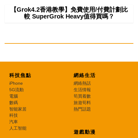
【Grok4.2香港教學】免費使用/付費計劃比
較 SuperGrok Heavy值得買嗎？
科技焦點
網絡生活
iPhone
網絡熱話
5G流動
生活情報
電腦
筍買着數
數碼
旅遊筍料
智能家居
熱門話題
科技
汽車
人工智能
遊戲動漫