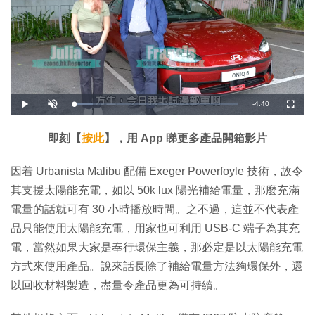
剩
-
4:40
載
播
開
全
入
放
啟
螢
完
音
幕
餘
畢
效
:
即刻【
按此
】，用 App 睇更多產品開箱影片
1
時
1
.
5
間
因着 Urbanista Malibu 配備 Exeger Powerfoyle 技術，故令
7
%
其支援太陽能充電，如以 50k lux 陽光補給電量，那麼充滿
電量的話就可有 30 小時播放時間。之不過，這並不代表產
品只能使用太陽能充電，用家也可利用 USB-C 端子為其充
電，當然如果大家是奉行環保主義，那必定是以太陽能充電
方式來使用產品。說來話長除了補給電量方法夠環保外，還
以回收材料製造，盡量令產品更為可持續。