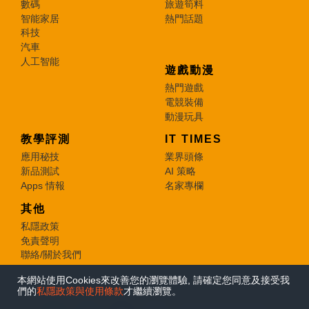
數碼
旅遊筍料
智能家居
熱門話題
科技
汽車
人工智能
遊戲動漫
熱門遊戲
電競裝備
動漫玩具
教學評測
IT TIMES
應用秘技
業界頭條
新品測試
AI 策略
Apps 情報
名家專欄
其他
私隱政策
免責聲明
聯絡/關於我們
本網站使用Cookies來改善您的瀏覽體驗, 請確定您同意及接受我
© 2026 e-zone. All Rights Reserved.
們的
私隱政策與使用條款
才繼續瀏覽。