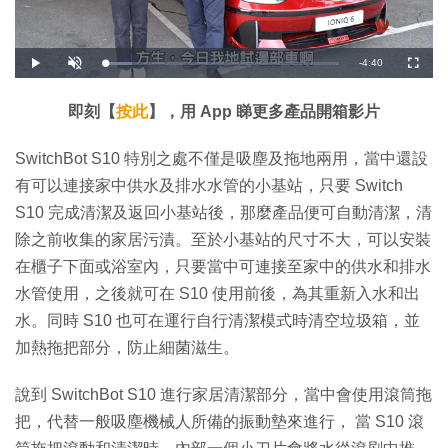
剩
-
4:40
載
播
開
全
入
放
啟
螢
完
音
幕
餘
畢
效
:
即刻【
按此
】，用 App 睇更多產品開箱影片
1
時
1
.
5
間
SwitchBot S10 特別之處不僅是吸塵及拖地兩用，當中還設
7
%
有可以連接家中供水及排水水管的小基站，只要 Switch
S10 完成清潔及返回小基站後，那麼產品便可自動清潔，清
除之前收集的家居污漬。至於小基站的尺寸不大，可以安裝
在櫃子下面或浴室內，只要當中可連接至家中的供水和排水
水管使用，之後就可在 S10 使用前後，為其重新入水和出
水。同時 S10 也可在運行自行清潔模式時清空垃圾箱，並
加熱拖把部分，防止細菌滋生。
說到 SwitchBot S10 進行家居清潔部分，當中會使用滾筒拖
把，代替一般吸塵機械人所備的振動墊來進行， 當 S10 滾