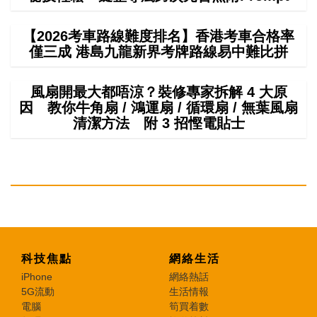
【2026考車路線難度排名】香港考車合格率
僅三成 港島九龍新界考牌路線易中難比拼
風扇開最大都唔涼？裝修專家拆解 4 大原
因 教你牛角扇 / 鴻運扇 / 循環扇 / 無葉風扇
清潔方法 附 3 招慳電貼士
科技焦點
網絡生活
iPhone
網絡熱話
5G流動
生活情報
電腦
筍買着數