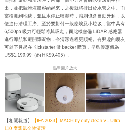
筒拖把滾動和清潔時，內部一個小刀片會將水從滾刷中推
出，並把骯髒液體容納起來，之後就將排出於水管之中。而
當檢測到地毯，並且水停止噴灑時，滾刷也會自動升起，以
便進行清理工序。至於要對付一般塵埃及小垃圾，當中具有
6,500pa 吸力可輕鬆將其吸走，而此機會備 LiDAR 感應器
進行導航和避開障礙物，令清潔過程更順暢。有興趣的朋友
可於下月起在 Kickstarter 做 backer 購買，早鳥優惠價為
US$1,199.99（約 HK$9,405）。
↓點擊圖片放大↓
【相關報道】
【IFA 2023】MACH by eufy clean V1 Ultra
110 度蒸氣全效清潔