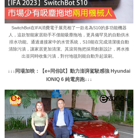
SwitchBot在IFA消費電子展亮相了一款名為S10的多功能機器
人，這款智能家居助手不僅能吸塵拖地，更具備罕見的自動供水
排水功能。通過連接家中的水管系統，S10能在完成清潔後自動
清除污漬，讓家居更加清潔。其滾筒拖把採用創新設計，將水推
出並同時收集污漬，對付地毯則能自動升起滾刷。
↓↓↓同場加映：【e+同你試】動力澎湃駕駛感強 Hyundai
IONIQ 6 純電房跑↓↓↓