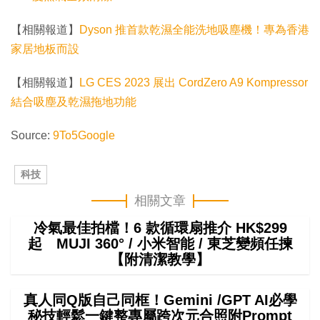
【相關報道】
Dyson 推首款乾濕全能洗地吸塵機！專為香港
家居地板而設
【相關報道】
LG CES 2023 展出 CordZero A9 Kompressor
結合吸塵及乾濕拖地功能
Source:
9To5Google
科技
相關文章
冷氣最佳拍檔！6 款循環扇推介 HK$299
起 MUJI 360° / 小米智能 / 東芝變頻任揀
【附清潔教學】
真人同Q版自己同框！Gemini /GPT AI必學
秘技輕鬆一鍵整專屬跨次元合照附Prompt