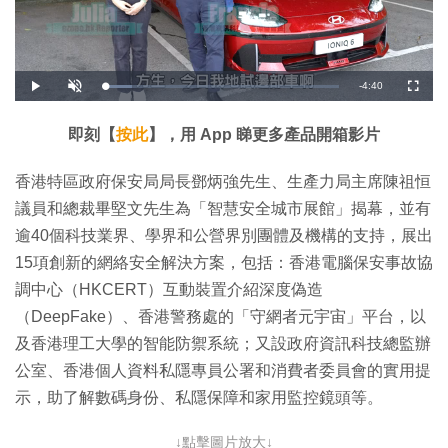
剩
-
4:40
載
播
開
全
入
放
啟
螢
完
音
幕
餘
畢
效
:
即刻【
按此
】，用 App 睇更多產品開箱影片
1
時
1
.
5
間
香港特區政府保安局局長鄧炳強先生、生產力局主席陳祖恒
7
%
議員和總裁畢堅文先生為「智慧安全城市展館」揭幕，並有
逾40個科技業界、學界和公營界別團體及機構的支持，展出
15項創新的網絡安全解決方案，包括：香港電腦保安事故協
調中心（HKCERT）互動裝置介紹深度偽造
（DeepFake）、香港警務處的「守網者元宇宙」平台，以
及香港理工大學的智能防禦系統；又設政府資訊科技總監辦
公室、香港個人資料私隱專員公署和消費者委員會的實用提
示，助了解數碼身份、私隱保障和家用監控鏡頭等。
↓點擊圖片放大↓