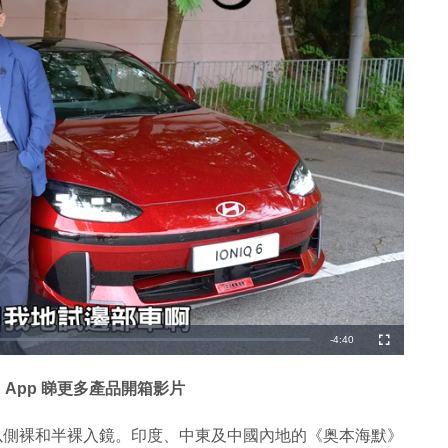
剩
-
4:40
全
螢
幕
餘
 App 睇更多產品開箱影片
時
間
扶手椅，以側裸和半裸入鏡。印度、中東及中國內地的《奥本海默》