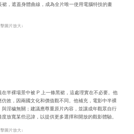
一條黑色長裙，遮蓋身體曲線，成為全片唯一使用電腦特技的畫
點擊圖片放大↓
在半裸場景中被 P 上一條黑裙，這處理實在不必要。他
應仿效，因兩國文化和價值觀不同。他補充，電影中半裸
，與淫穢無關；建議應尊重原片內容，並讓成年觀眾自行
適度放寬某些忌諱，以提供更多選擇和開放的觀影體驗。
點擊圖片放大↓