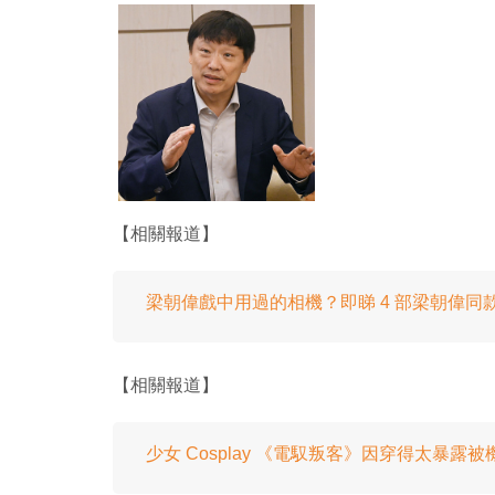
【相關報道】
梁朝偉戲中用過的相機？即睇 4 部梁朝偉同
【相關報道】
少女 Cosplay 《電馭叛客》因穿得太暴露