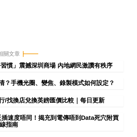
相關文章
習慣」震撼深圳商場 內地網民激讚有秩序
清？手機光圈、變焦、錄製模式如何設定？
間銀行/找換店兌換英鎊匯價比較｜每日更新
正反插速度唔同！揭充到電傳唔到Data死穴附買
線指南