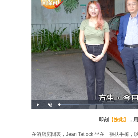
載
播
開
入
放
啟
完
音
畢
效
:
即刻
【按此】
，用
1
1
.
5
在酒店房間裏，Jean Tatlock 坐在一張
7
%