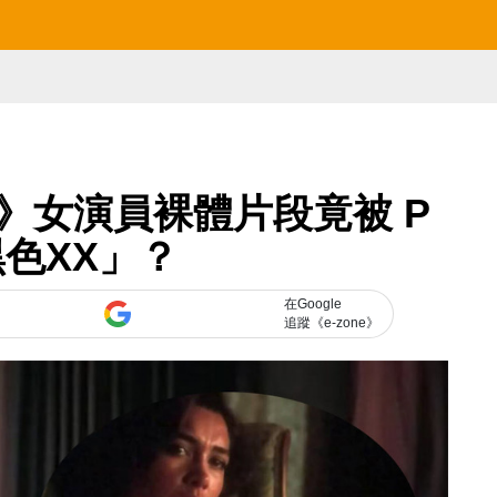
》女演員裸體片段竟被 P
色XX」？
在Google
追蹤《e-zone》