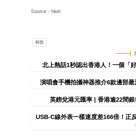
Source：hket
科技
北上熱話1秒認出香港人！一個「好
演唱會手機拍攝神器推介6款邊部最
英鎊兌港元匯率 | 香港逾22
USB-C線外表一樣速度差166倍！