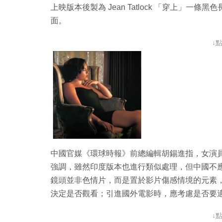
上映版本後製為 Jean Tatlock 「穿上」
面。
↓
中國官媒《環球時報》前總編輯胡錫進指，女演員
強調，雖然印度版本也進行類似處理，但中國不
鏡頭並非色情片，而是置於影片傷感情境的元素
決定是否觀看；引進國外電影時，應考慮是否要
↓