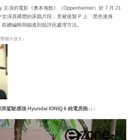
Murphy 主演的電影《奧本海默》（Oppenheimer）於 7 月 21
女演員裸體的床戲片段，竟被後製 P 上「黑色連身
》前總編輯胡錫進則批評此處理方法。
點擊圖片放大↓
感強 Hyundai IONIQ 6 純電房跑↓↓↓