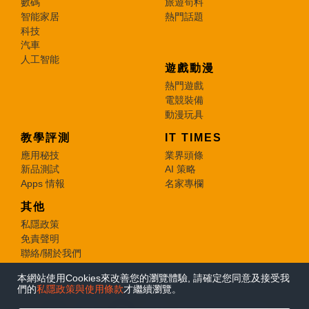
數碼
旅遊筍料
智能家居
熱門話題
科技
汽車
人工智能
遊戲動漫
熱門遊戲
電競裝備
動漫玩具
教學評測
IT TIMES
應用秘技
業界頭條
新品測試
AI 策略
Apps 情報
名家專欄
其他
私隱政策
免責聲明
聯絡/關於我們
本網站使用Cookies來改善您的瀏覽體驗, 請確定您同意及接受我
© 2026 e-zone. All Rights Reserved.
們的
私隱政策與使用條款
才繼續瀏覽。