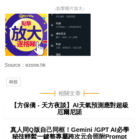
↓點擊圖片放大↓
Source：ezone.hk
科技
相關文章
【方保僑 - 天方夜談】AI天氣預測應對超級
厄爾尼諾
真人同Q版自己同框！Gemini /GPT AI必學
秘技輕鬆一鍵整專屬跨次元合照附Prompt