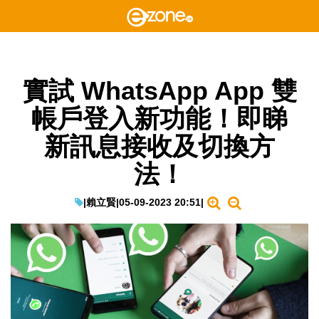
實試 WhatsApp App 雙
帳戶登入新功能！即睇
新訊息接收及切換方
法！
|
賴立賢
|
05-09-2023 20:51
|