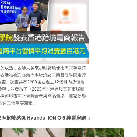
術的成熟，香港人越來越頻繁地使用淘寶等電商
國香港站委託香港大學經濟及工商管理學院進行
查。調查共有2289名在過去12個月內曾使用
與，並發布了《2023年香港跨境電商市場研
選擇跨境電商平台時會考慮產品價格、商家信譽
障這三個重要因素。
感強 Hyundai IONIQ 6 純電房跑↓↓↓