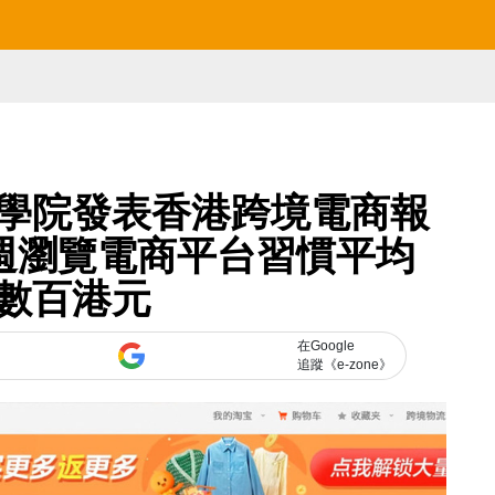
學院發表香港跨境電商報
週瀏覽電商平台習慣平均
數百港元
在Google
追蹤《e-zone》