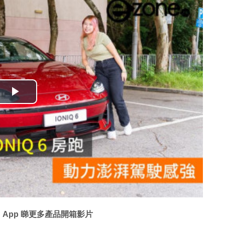
播
放
影
片
 App 睇更多產品開箱影片