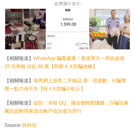
↓點擊圖片放大↓
【相關報道】
WhatsApp 騙案嚴重！香港警方一周收超過
25 宗舉報 涉款 80 萬【即睇 4 大防騙攻略】
【相關報道】
港男網上放售二手物品 遇「假過數」行騙警
覺一點力保不失【附 4大防騙小貼士】
【相關報道】
提防「求租 QQ、微信號輕鬆賺錢」詐騙現象
騰訊提醒用家借出帳戶或涉違法罪行
Source:
快科技