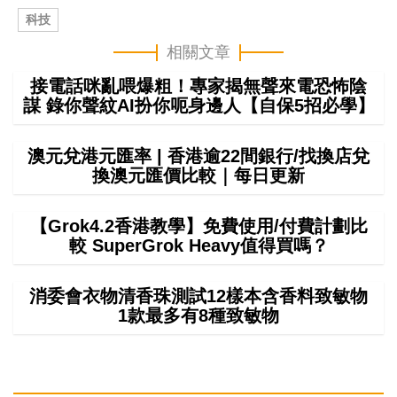
科技
相關文章
接電話咪亂喂爆粗！專家揭無聲來電恐怖陰
謀 錄你聲紋AI扮你呃身邊人【自保5招必學】
澳元兌港元匯率 | 香港逾22間銀行/找換店兌
換澳元匯價比較｜每日更新
【Grok4.2香港教學】免費使用/付費計劃比
較 SuperGrok Heavy值得買嗎？
消委會衣物清香珠測試12樣本含香料致敏物
1款最多有8種致敏物