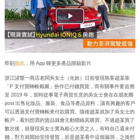
播
放
影
片
即刻
按此
，用 App 睇更多產品開箱影片
浙江諸暨一商店老闆吳女士（化姓）日前發現熟客趙某靠
「P 支付寶轉帳截圖」扮作已付錢買貨，而有關事件要追溯
至 2019 年，當時從事電子商貿生意的吳女士會在在朋友圈
post 出售化妝品、服裝、食品等產品資料，讓有興趣的客戶
可以透過支付寶轉帳來付款購買。隨後趙某就加了吳女士的
帳戶，看到想買的貨品就會主動聯絡其購買。不過趙某買了
數次後，就發現吳女士實為粗心大意之人，有時自己還未付
錢，對方就開始安排發貨，於是趙某看中這個漏洞，之後想