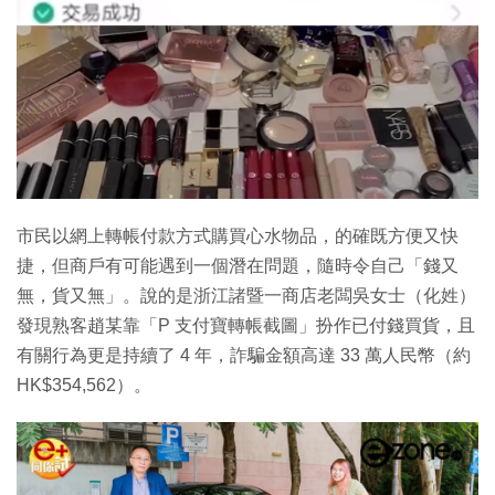
市民以網上轉帳付款方式購買心水物品，的確既方便又快
捷，但商戶有可能遇到一個潛在問題，隨時令自己「錢又
無，貨又無」。說的是浙江諸暨一商店老闆吳女士（化姓）
發現熟客趙某靠「P 支付寶轉帳截圖」扮作已付錢買貨，且
有關行為更是持續了 4 年，詐騙金額高達 33 萬人民幣（約
HK$354,562）。