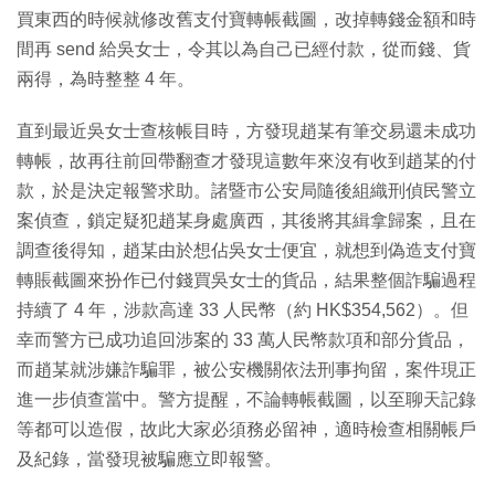
買東西的時候就修改舊支付寶轉帳截圖，改掉轉錢金額和時
間再 send 給吳女士，令其以為自己已經付款，從而錢、貨
兩得，為時整整 4 年。
直到最近吳女士查核帳目時，方發現趙某有筆交易還未成功
轉帳，故再往前回帶翻查才發現這數年來沒有收到趙某的付
款，於是決定報警求助。諸暨市公安局隨後組織刑偵民警立
案偵查，鎖定疑犯趙某身處廣西，其後將其緝拿歸案，且在
調查後得知，趙某由於想佔吳女士便宜，就想到偽造支付寶
轉賬截圖來扮作已付錢買吳女士的貨品，結果整個詐騙過程
持續了 4 年，涉款高達 33 人民幣（約 HK$354,562）。但
幸而警方已成功追回涉案的 33 萬人民幣款項和部分貨品，
而趙某就涉嫌詐騙罪，被公安機關依法刑事拘留，案件現正
進一步偵查當中。警方提醒，不論轉帳截圖，以至聊天記錄
等都可以造假，故此大家必須務必留神，適時檢查相關帳戶
及紀錄，當發現被騙應立即報警。