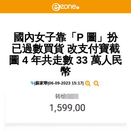
國內女子靠「P 圖」扮
已過數買貨 改支付寶截
圖 4 年共走數 33 萬人民
幣
|
蘇家華
|
06-09-2023 15:17
|