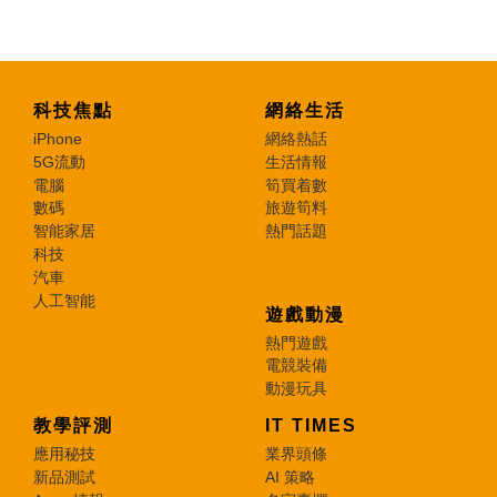
科技焦點
網絡生活
iPhone
網絡熱話
5G流動
生活情報
電腦
筍買着數
數碼
旅遊筍料
智能家居
熱門話題
科技
汽車
人工智能
遊戲動漫
熱門遊戲
電競裝備
動漫玩具
教學評測
IT TIMES
應用秘技
業界頭條
新品測試
AI 策略