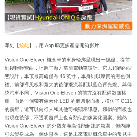
播
放
影
片
即刻【
按此
】，用 App 睇更多產品開箱影片
Vision One-Eleven 概念車的車身輪廓呈現出一條線，從前
到後輕輕彎曲，呼應了廠方當前電動車設計。它以超跑的型
態設計，車頂最高處僅有 46 英寸，車身則以厚實的黑色側
裙、前部導風板和寬大的後部擾流器配以藍色背光燈。與傳
統汽車不同， Vision One-Eleven 的前方沒有配備散熱格
柵，而是一個帶有像素化 LED 的橢圓形面板，模仿了 C111
的霧燈，還可以向行人和其他司機顯示訊息。類似的面板也
出現在後部，不透明窗戶上也有類似的像素化圖案。雖然
Vision One-Eleven 的外觀充滿高性能超跑的氛圍，但內飾
可以變身成為一個休息區，這是未來電動概念車中的常見主