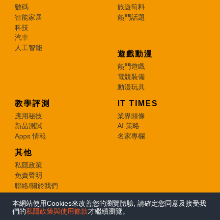
數碼
旅遊筍料
智能家居
熱門話題
科技
汽車
人工智能
遊戲動漫
熱門遊戲
電競裝備
動漫玩具
教學評測
IT TIMES
應用秘技
業界頭條
新品測試
AI 策略
Apps 情報
名家專欄
其他
私隱政策
免責聲明
聯絡/關於我們
本網站使用Cookies來改善您的瀏覽體驗, 請確定您同意及接受我
© 2026 e-zone. All Rights Reserved.
們的
私隱政策與使用條款
才繼續瀏覽。