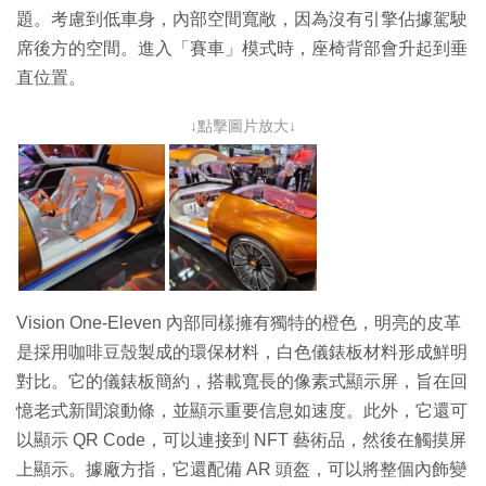
題。考慮到低車身，內部空間寬敞，因為沒有引擎佔據駕駛
席後方的空間。進入「賽車」模式時，座椅背部會升起到垂
直位置。
↓點擊圖片放大↓
Vision One-Eleven 內部同樣擁有獨特的橙色，明亮的皮革
是採用咖啡豆殼製成的環保材料，白色儀錶板材料形成鮮明
對比。它的儀錶板簡約，搭載寬長的像素式顯示屏，旨在回
憶老式新聞滾動條，並顯示重要信息如速度。此外，它還可
以顯示 QR Code，可以連接到 NFT 藝術品，然後在觸摸屏
上顯示。據廠方指，它還配備 AR 頭盔，可以將整個內飾變