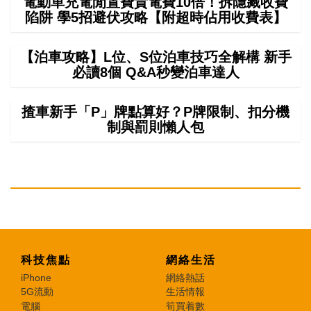
電動車充電閒置費貴電費10倍！拆隱藏收費
陷阱 學5招避伏攻略【附超時佔用收費表】
【泊車攻略】L位、S位泊車技巧全解構 新手
必讀8個 Q&A秒變泊車達人
揸車新手「P」牌點算好？P牌限制、扣分機
制與罰則懶人包
科技焦點
網絡生活
iPhone
網絡熱話
5G流動
生活情報
電腦
筍買着數