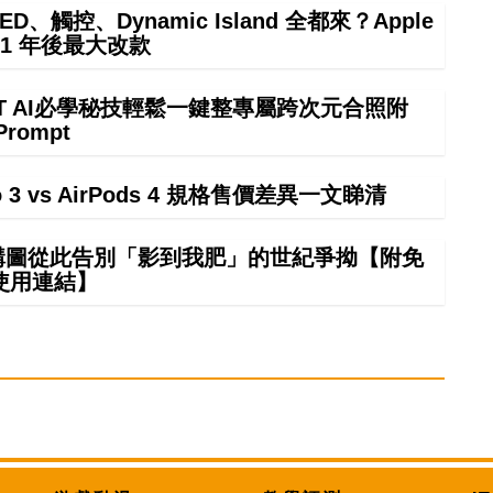
ED、觸控、Dynamic Island 全都來？Apple
21 年後最大改款
GPT AI必學秘技輕鬆一鍵整專屬跨次元合照附
Prompt
ro 3 vs AirPods 4 規格售價差異一文睇清
 構圖從此告別「影到我肥」的世紀爭拗【附免
使用連結】