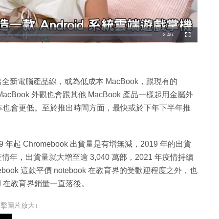
剩
-
2:46
全
螢
幕
餘
時
間
或會推出全新電腦產品線，或為低成本 MacBook，跟現有的
本 MacBook 外觀也會跟其他 MacBook 產品一樣起用金屬外
本也會更低。至於推出時間方面，最快或於下年下半年推
2019 年起 Chromebook 出貨量是有增無減，2019 年的出貨
19 疫情年，出貨量就大增至逾 3,040 萬部，2021 年疫情持續
ebook 這款平價 notebook 在教育界的受歡迎程度之外，也
Pad 在教育界銷量一直落後。
點擊圖片放大↓