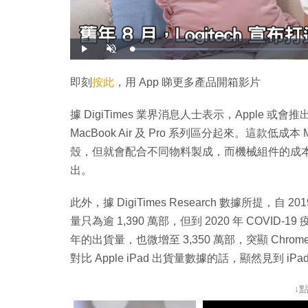
載
播
開
入
放
啟
完
音
畢
效
:
即刻
按此
，用 App 睇更多產品開箱影片
1
9
.
5
據 DigiTimes 業界消息人士表示，Apple 
2
%
MacBook Air 及 Pro 系列區分起來。這款低成
殼，但就會配合不同物料製成，而機械組件的成
出。
此外，據 DigiTimes Research 數據所提，自 
量只為逾 1,390 萬部，但到 2020 年 COVID-
年的出貨量，也微增至 3,350 萬部，突顯 Chrom
對比 Apple iPad 出貨量數據的話，顯然見到 i
↓