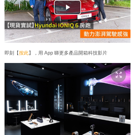
播
放
影
片
即刻【
按此
】，用 App 睇更多產品開箱科技影片