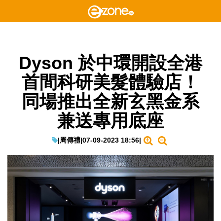
Dyson 於中環開設全港
首間科研美髮體驗店！
同場推出全新玄黑金系
兼送專用底座
|
周傳禮
|
07-09-2023 18:56
|