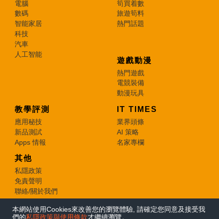
電腦
筍買着數
數碼
旅遊筍料
智能家居
熱門話題
科技
汽車
人工智能
遊戲動漫
熱門遊戲
電競裝備
動漫玩具
教學評測
IT TIMES
應用秘技
業界頭條
新品測試
AI 策略
Apps 情報
名家專欄
其他
私隱政策
免責聲明
聯絡/關於我們
本網站使用Cookies來改善您的瀏覽體驗, 請確定您同意及接受我
© 2026 e-zone. All Rights Reserved.
們的
私隱政策與使用條款
才繼續瀏覽。