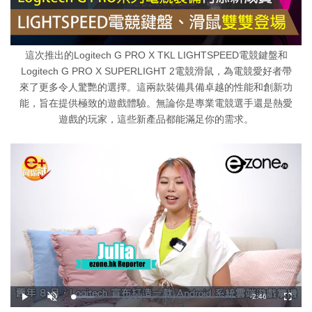
這次推出的Logitech G PRO X TKL LIGHTSPEED電競鍵盤和
Logitech G PRO X SUPERLIGHT 2電競滑鼠，為電競愛好者帶
來了更多令人驚艷的選擇。這兩款裝備具備卓越的性能和創新功
能，旨在提供極致的遊戲體驗。無論你是專業電競選手還是熱愛
遊戲的玩家，這些新產品都能滿足你的需求。
剩
-
2:46
載
播
開
全
入
放
啟
螢