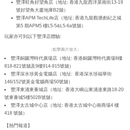
豐澤旺角好望角店（地址: 香港九龍西洋菜南街13-19
號好望角大廈地庫B2舖）
豐澤APM TechLife店（地址: 香港九龍觀塘創紀之城
第5 期APM5 樓L5-5&L5-6a號舖）
玩家亦可到以下豐澤店體驗:
↓點擊圖片放大↓
豐澤銅鑼灣時代廣場店（地址: 香港銅鑼灣時代廣場8樓
818-821號舖及9樓914-915號舖）
豐澤深水埗黃金電腦店（地址: 香港深水埗福華街
146/152號黃金電腦商場50號舖）
豐澤東涌東薈城店（地址: 香港大嶼山東涌達東路18-20
號東薈城5樓502B號舖）
豐澤太古城中心店（地址: 香港太古城中心南商場4 樓
418 號舖）
【熱門報道】