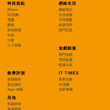
科技焦點
網絡生活
iPhone
網絡熱話
5G流動
生活情報
電腦
筍買着數
數碼
旅遊筍料
智能家居
熱門話題
科技
汽車
人工智能
遊戲動漫
熱門遊戲
電競裝備
動漫玩具
教學評測
IT TIMES
應用秘技
業界頭條
新品測試
AI 策略
Apps 情報
名家專欄
其他
私隱政策
免責聲明