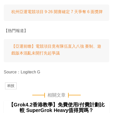
杭州亞運電競項目 9·26 開賽確定 7 天爭奪 6 面獎牌
【熱門報道】
【亞運前瞻】電競項目竟有隊伍直入八強 賽制、遊
戲版本混亂未開打先起爭議
Source：Logitech G
科技
相關文章
【Grok4.2香港教學】免費使用/付費計劃比
較 SuperGrok Heavy值得買嗎？