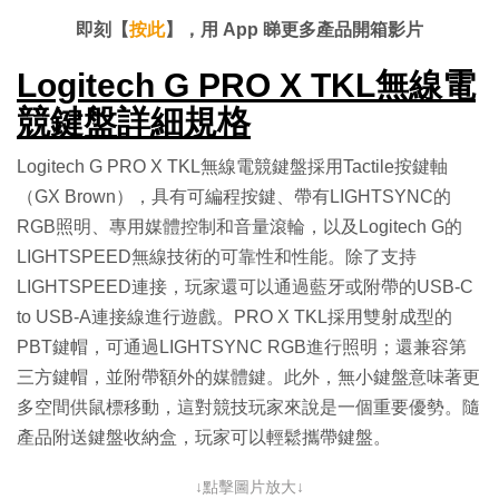
完
音
幕
餘
畢
效
:
即刻【
按此
】，用 App 睇更多產品開箱影片
1
時
3
.
0
Logitech G PRO X TKL無線電
間
1
%
競鍵盤詳細規格
Logitech G PRO X TKL無線電競鍵盤採用Tactile按鍵軸
（GX Brown），具有可編程按鍵、帶有LIGHTSYNC的
RGB照明、專用媒體控制和音量滾輪，以及Logitech G的
LIGHTSPEED無線技術的可靠性和性能。除了支持
LIGHTSPEED連接，玩家還可以通過藍牙或附帶的USB-C
to USB-A連接線進行遊戲。PRO X TKL採用雙射成型的
PBT鍵帽，可通過LIGHTSYNC RGB進行照明；還兼容第
三方鍵帽，並附帶額外的媒體鍵。此外，無小鍵盤意味著更
多空間供鼠標移動，這對競技玩家來說是一個重要優勢。隨
產品附送鍵盤收納盒，玩家可以輕鬆攜帶鍵盤。
↓點擊圖片放大↓