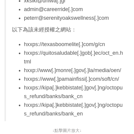
xksiki@uniwa[.]gr
admin@careerride[.]com
peterr@serenityoakswellness[.]com
以下為該未經授權之網站：
hxxps://texasboomelite[.]com/g/cn
hxxps://quitosaludable[.]gob[.]ec/oct_en.h
tml
hxxp://www[.]monre[.]gov[.]la/media/oen/
hxxps://www[.]pamainfissi[.]com/soft/cn/
hxxps://kipa[.]kebbistate[.]gov[.]ng/octopu
s_refund/banks/bank_cn
hxxps://kipa[.]kebbistate[.]gov[.]ng/octopu
s_refund/banks/bank_en
↓點擊圖片放大↓