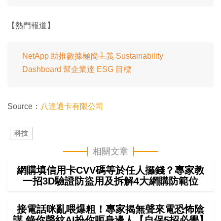
【熱門報道】
NetApp 助推數據極簡主義 Sustainability
Dashboard 幫企業達 ESG 目標
Source：
八達通卡有限公司
科技
相關文章
網購填信用卡CVV碼等於任人攞錢？專家教
一招3D驗證防盜用及拆解4大網購防範位
接電話咪亂喂爆粗！專家揭無聲來電恐怖陰
謀 錄你聲紋AI扮你呃身邊人【自保5招必學】