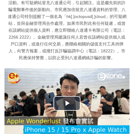
活動。有可疑網站冒充八達通公司，引起關注。這是繼先前的詐
騙電郵事件後的新動向。市民應加倍留意八達通資料的管理。八
達通公司特別提醒了一個名為「hk[.]octopusd[.]cloud」的可疑網
站，並與金融管理局合作處理。如果市民對此有任何疑慮，或曾
在該網站提供個人資料，應立即聯絡八達通卡有限公司（電話：
2266 2222）。金融管理局建議任何人若曾在該網站提供個人或
戶口資料，或進行任何交易，應聯絡相關的儲值支付工具持牌
人，向警方報案，或撥打反詐騙協調中心（電話：18222）。市
民應保持警覺，以防止受到八達通網絡詐騙的影響。
播
放