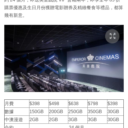
購票優惠及生日月份獲贈電影贈券及精緻餐食等禮品，都算
幾有新意。
月費
$398
$498
$638
$798
$398
數據
150GB
200GB
250GB
350GB
30GB
中澳漫遊
2GB
2GB
3GB
3GB
30GB
合約
24 個月