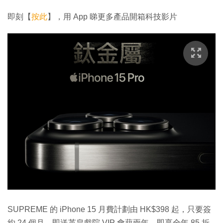
完
音
幕
餘
畢
效
:
即刻【
按此
】，用 App 睇更多產品開箱科技影片
1
時
2
.
3
間
2
%
SUPREME 的 iPhone 15 月費計劃由 HK$398 起，只要簽
約 24 個月，即送英皇戲院 VIP 會藉兩年，即享全年 85 折