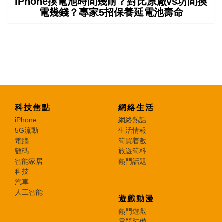
iPhone換電池時間幾耐？對比原廠vs坊間換
電幾錢？專家5招保養延電池壽命
科技焦點
網絡生活
iPhone
網絡熱話
5G流動
生活情報
電腦
筍買着數
數碼
旅遊筍料
智能家居
熱門話題
科技
汽車
人工智能
遊戲動漫
熱門遊戲
電競裝備