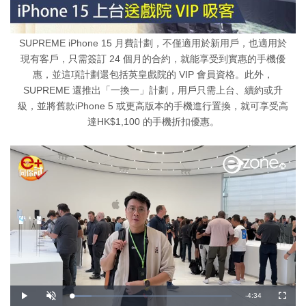
SUPREME iPhone 15 月費計劃，不僅適用於新用戶，也適用於
現有客戶，只需簽訂 24 個月的合約，就能享受到實惠的手機優
惠，並這項計劃還包括英皇戲院的 VIP 會員資格。此外，
SUPREME 還推出「一換一」計劃，用戶只需上台、續約或升
級，並將舊款iPhone 5 或更高版本的手機進行置換，就可享受高
達HK$1,100 的手機折扣優惠。
剩
-
4:34
載
播
開
全
入
放
啟
螢