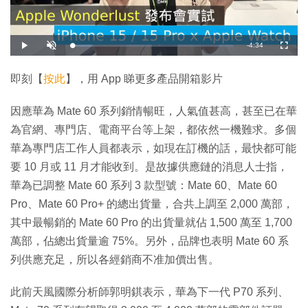
剩
-
4:34
載
播
開
全
入
放
啟
螢
完
音
幕
餘
畢
效
:
即刻【
按此
】，用 App 睇更多產品開箱影片
1
時
2
.
3
間
因應華為 Mate 60 系列銷情暢旺，人氣值甚高，甚至已在華
2
%
為官網、專門店、電商平台等上架，都依然一機難求。多個
華為專門店工作人員都表示，如現在訂機的話，最快都可能
要 10 月或 11 月才能收到。是故據供應鏈的消息人士指，
華為已調整 Mate 60 系列 3 款型號：Mate 60、Mate 60
Pro、Mate 60 Pro+ 的總出貨量，合共上調至 2,000 萬部，
其中最暢銷的 Mate 60 Pro 的出貨量就佔 1,500 萬至 1,700
萬部，佔總出貨量逾 75%。另外，品牌也表明 Mate 60 系
列供應充足，所以各經銷商不准加價出售。
此前天風國際分析師郭明錤表示，華為下一代 P70 系列、