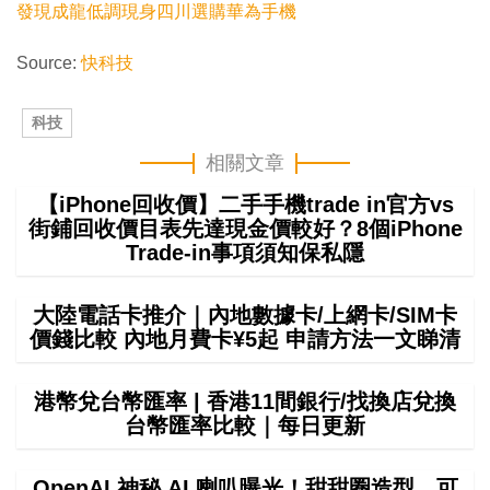
發現成龍低調現身四川選購華為手機
Source:
快科技
科技
相關文章
【iPhone回收價】二手手機trade in官方vs
街鋪回收價目表先達現金價較好？8個iPhone
Trade-in事項須知保私隱
大陸電話卡推介｜內地數據卡/上網卡/SIM卡
價錢比較 內地月費卡¥5起 申請方法一文睇清
港幣兌台幣匯率 | 香港11間銀行/找換店兌換
台幣匯率比較｜每日更新
OpenAI 神秘 AI 喇叭曝光！甜甜圈造型、可