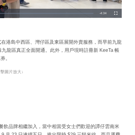
剩
-
4:34
全
螢
幕
餘
時
間
 時起，正式在港島中西區、灣仔區及東區展開外賣服務，而早前九龍
龍區真正全面開通。此外，用戶現時註冊新 KeeTa 帳
惠券。
點擊圖片放大↓
知名餐飲品牌相繼加入，當中相當受女士們歡迎的譚仔雲南米
 9 月 23 日連續五日，推出限時 $29 三餸米線，而且運費