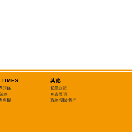
T TIMES
其他
界頭條
私隱政策
 策略
免責聲明
家專欄
聯絡/關於我們