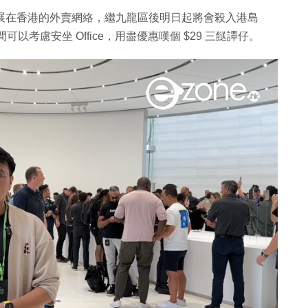
擴展在香港的外賣網絡，繼九龍區後明日起將會殺入港島
可以考慮安坐 Office，用盡優惠嘆個 $29 三餸譚仔。