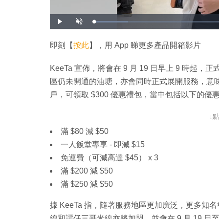
載
播
開
入
放
啟
完
音
畢
效
:
即刻【
按此
】，用 App 睇更多產品開箱影片
1
2
.
3
KeeTa 宣佈，將會在 9 月 19 日早上 9
2
%
區仍未開通的油塘，亦會同時正式展開服務，意味九
戶，可領取 $300 優惠禮包，當中包括以下的優
↓
滿 $80 減 $50
一人飯堂專享 - 即減 $15
免運費（可減高達 $45） x 3
滿 $200 減 $50
滿 $250 減 $50
據 KeeTa 指，隨著服務地區更加廣泛，更多
線和譚仔三哥米線亦將加盟，並會在 9 月 19 日至