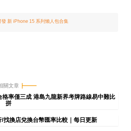
齊發 新 iPhone 15 系列懶人包合集
相關文章
車合格率僅三成 港島九龍新界考牌路線易中難比
拼
銀行/找換店兌換台幣匯率比較｜每日更新