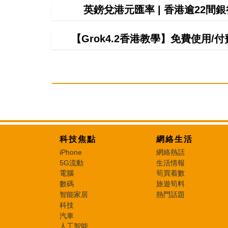
英鎊兌港元匯率 | 香港逾22
【Grok4.2香港教學】免費使用/付費
科技焦點
網絡生活
iPhone
網絡熱話
5G流動
生活情報
電腦
筍買着數
數碼
旅遊筍料
智能家居
熱門話題
科技
汽車
人工智能