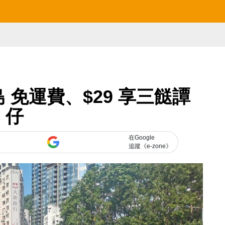
島 免運費、$29 享三餸譚
仔
在Google
追蹤《e-zone》