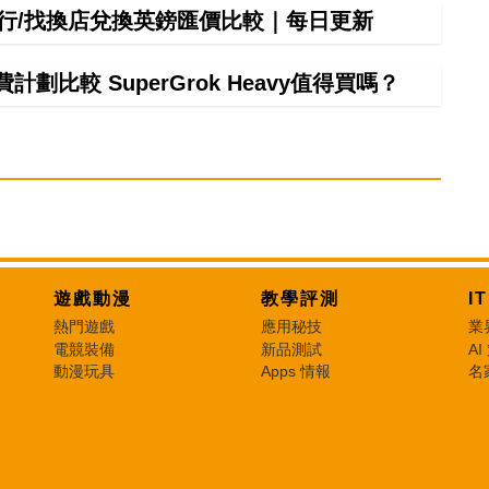
間銀行/找換店兌換英鎊匯價比較｜每日更新
計劃比較 SuperGrok Heavy值得買嗎？
遊戲動漫
教學評測
I
熱門遊戲
應用秘技
業
電競裝備
新品測試
AI
動漫玩具
Apps 情報
名