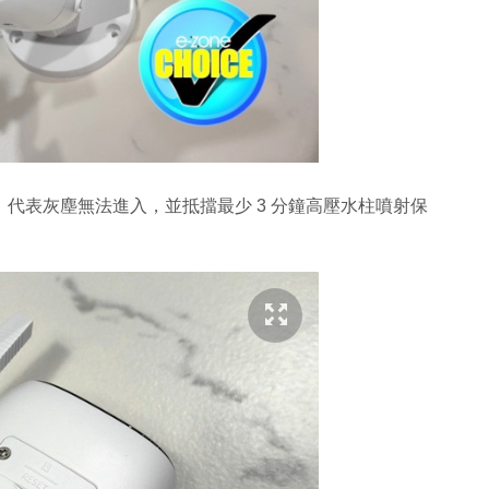
防水防塵等級，代表灰塵無法進入，並抵擋最少 3 分鐘高壓水柱噴射保
。