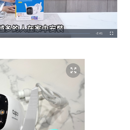
剩
-
2:41
全
螢
幕
餘
時
間