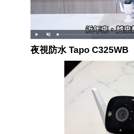
載
播
開
入
放
啟
完
音
畢
效
夜視防水 Tapo C325WB
:
2
0
.
1
2
%