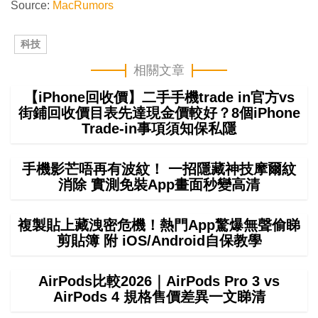
Source:
MacRumors
科技
相關文章
【iPhone回收價】二手手機trade in官方vs
街鋪回收價目表先達現金價較好？8個iPhone
Trade-in事項須知保私隱
手機影芒唔再有波紋！ 一招隱藏神技摩爾紋
消除 實測免裝App畫面秒變高清
複製貼上藏洩密危機！熱門App驚爆無聲偷睇
剪貼簿 附 iOS/Android自保教學
AirPods比較2026｜AirPods Pro 3 vs
AirPods 4 規格售價差異一文睇清