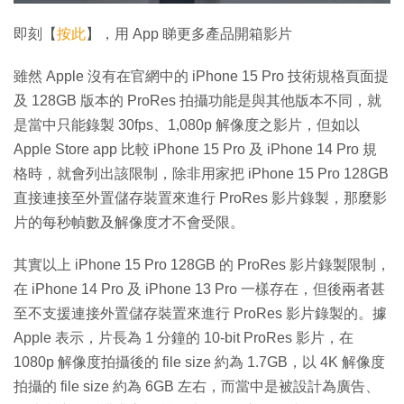
入
放
啟
螢
完
音
幕
餘
畢
效
:
即刻【
按此
】，用 App 睇更多產品開箱影片
1
時
2
.
3
間
雖然 Apple 沒有在官網中的 iPhone 15 Pro 技術規格頁面提
2
%
及 128GB 版本的 ProRes 拍攝功能是與其他版本不同，就
是當中只能錄製 30fps、1,080p 解像度之影片，但如以
Apple Store app 比較 iPhone 15 Pro 及 iPhone 14 Pro 規
格時，就會列出該限制，除非用家把 iPhone 15 Pro 128GB
直接連接至外置儲存裝置來進行 ProRes 影片錄製，那麼影
片的每秒幀數及解像度才不會受限。
其實以上 iPhone 15 Pro 128GB 的 ProRes 影片錄製限制，
在 iPhone 14 Pro 及 iPhone 13 Pro 一樣存在，但後兩者甚
至不支援連接外置儲存裝置來進行 ProRes 影片錄製的。據
Apple 表示，片長為 1 分鐘的 10-bit ProRes 影片，在
1080p 解像度拍攝後的 file size 約為 1.7GB，以 4K 解像度
拍攝的 file size 約為 6GB 左右，而當中是被設計為廣告、