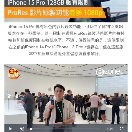
iPhone 15 Pro擁有出色的影片錄製功能，但我們了解到128GB
版本存在一些限制。這一限制在選擇ProRes錄製時將影片的每秒
幀數和解像度限制在較低水平。不過，值得注意的是，這個限制
在之前的iPhone 14 Pro和iPhone 13 Pro中也存在，但在這些版
本中甚至無法通過外置儲存裝置來解除。
剩
-
4:34
載
播
開
全