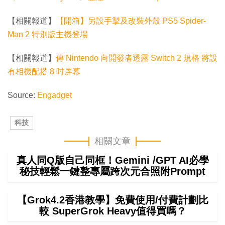
【相關報道】
【開箱】另設手掣及改裝外殼 PS5 Spider-
Man 2 特別版主機登場
【相關報道】
傳 Nintendo 向開發者透露 Switch 2 規格 將設
有相機配搭 8 吋屏幕
Source:
Engadget
科技
相關文章
真人同Q版自己同框！Gemini /GPT AI必學
秘技輕鬆一鍵整專屬跨次元合照附Prompt
【Grok4.2香港教學】免費使用/付費計劃比
較 SuperGrok Heavy值得買嗎？