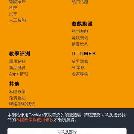
智能家居
熱門話題
科技
汽車
人工智能
遊戲動漫
熱門遊戲
電競裝備
動漫玩具
教學評測
IT TIMES
應用秘技
業界頭條
新品測試
AI 策略
Apps 情報
名家專欄
其他
私隱政策
免責聲明
聯絡/關於我們
本網站使用Cookies來改善您的瀏覽體驗, 請確定您同意及接受我
© 2026 e-zone. All Rights Reserved.
們的
私隱政策與使用條款
才繼續瀏覽。
在Google
同意及關閉
追蹤《e-zone》