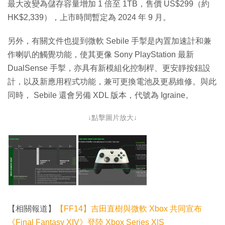
最大改變為儲存容量增加 1 倍至 1TB，售價 US$299（約
HK$2,339），上市時間暫定為 2024 年 9 月。
另外，有關文件也提到微軟 Sebile 手掣是內置加速計和兼
作喇叭的觸覺功能，使其更像 Sony PlayStation 最新
DualSense 手掣，亦具有新模組化控制桿、更安靜按鈕設
計，以及新應用程式功能，兼可更換電池及更易維修。與此
同時， Sebile 還會另備 XDL 版本，代號為 Igraine。
↓點擊圖片放大↓
【相關報道】
【FF14】吉田直樹與微軟 Xbox 共同宣布
《Final Fantasy XIV》登陸 Xbox Series X|S