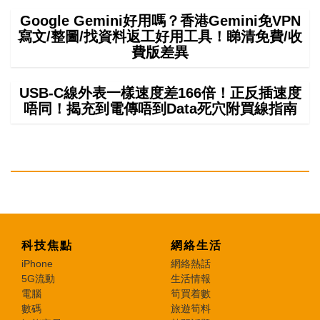
Google Gemini好用嗎？香港Gemini免VPN
寫文/整圖/找資料返工好用工具！睇清免費/收
費版差異
USB-C線外表一樣速度差166倍！正反插速度
唔同！揭充到電傳唔到Data死穴附買線指南
科技焦點
網絡生活
iPhone
網絡熱話
5G流動
生活情報
電腦
筍買着數
數碼
旅遊筍料