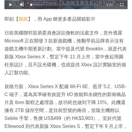
剩
-
3:22
載
播
開
全
入
放
啟
螢
完
音
幕
餘
畢
效
:
即刻【
按此
】，用 App 睇更多產品開箱影片
1
時
6
.
0
間
日前美國聯邦貿易委員會訴訟微軟的法庭文件，意外透露
4
%
Microsoft 正在開發 3 款新遊戲機，推翻早前品牌表示沒有
遊戲主機中期更新計劃。當中提及代號 Brooklin，就是代表
新版 Xbox Series X，暫定下年 11 月上市，當中會起用圓
柱形設計，且不設光碟機，也或提供 Xbox 設計實驗室的個
人訂製功能。
規格方面，Xbox Series X 配備 Wi-Fi 6E、藍牙 5.2、USB-
C 端子，還為其準確有效提升 I/O 效能和永續性的新南橋晶
片及 6nm 製程之處理器，故功耗也做到下降 15%。此機還
擁有 2TB 儲存空間，是目前型號的兩倍，並隨主機附以
Sebile 手掣，售價 US$499（約 HK$3,903）。至於代號
Ellewood 則代表新版 Xbox Series S，暫定下年 9 月上市，