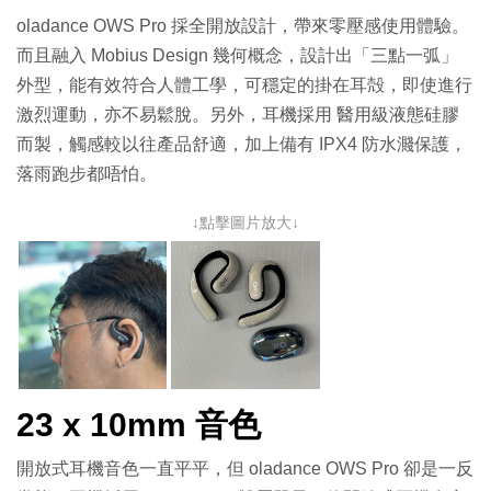
oladance OWS Pro 採全開放設計，帶來零壓感使用體驗。
而且融入 Mobius Design 幾何概念，設計出「三點一弧」
外型，能有效符合人體工學，可穩定的掛在耳殻，即使進行
激烈運動，亦不易鬆脫。另外，耳機採用 醫用級液態硅膠
而製，觸感較以往產品舒適，加上備有 IPX4 防水濺保護，
落雨跑步都唔怕。
↓點擊圖片放大↓
23 x 10mm 音色
開放式耳機音色一直平平，但 oladance OWS Pro 卻是一反