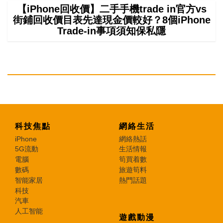
【iPhone回收價】二手手機trade in官方vs
街鋪回收價目表先達現金價較好？8個iPhone
Trade-in事項須知保私隱
科技焦點
網絡生活
iPhone
網絡熱話
5G流動
生活情報
電腦
筍買着數
數碼
旅遊筍料
智能家居
熱門話題
科技
汽車
人工智能
遊戲動漫