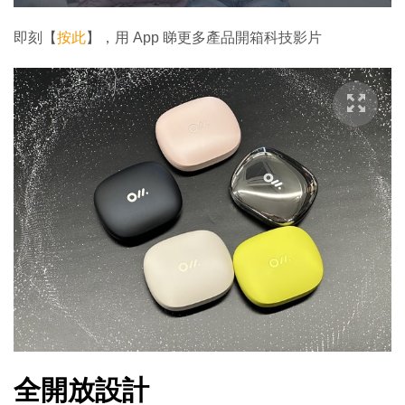
入
放
啟
螢
完
音
幕
餘
畢
效
:
即刻【
按此
】，用 App 睇更多產品開箱科技影片
1
時
6
.
0
間
4
%
全開放設計