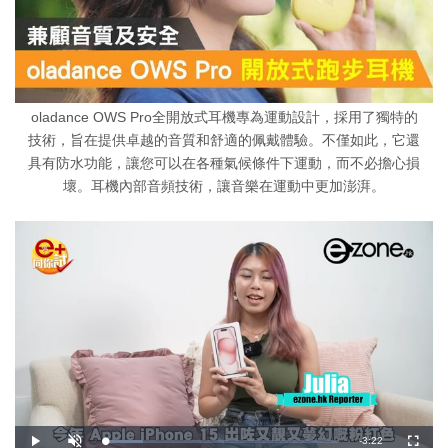
oladance OWS Pro全開放式耳機專為運動設計，採用了獨特的
技術，旨在提供卓越的音質和舒適的佩戴體驗。不僅如此，它還
具有防水功能，讓您可以在各種氣候條件下運動，而不必擔心損
壞。耳機內部音頻技術，讓音樂在運動中更加澎湃。
剩
-
3:22
載
播
開
全