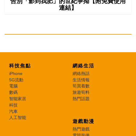
告別「影到我肥」的世紀爭拗【附免費使用
連結】
科技焦點
網絡生活
iPhone
網絡熱話
5G流動
生活情報
電腦
筍買着數
數碼
旅遊筍料
智能家居
熱門話題
科技
汽車
人工智能
遊戲動漫
熱門遊戲
電競裝備