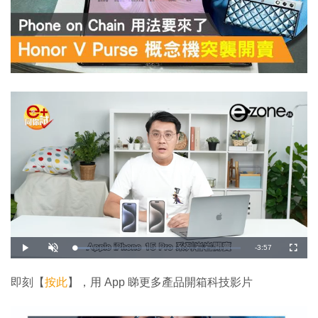
剩
-
3:57
載
播
開
全
入
放
啟
螢
完
音
幕
餘
畢
效
:
即刻【
按此
】，用 App 睇更多產品開箱科技影片
9
時
.
4
9
間
%