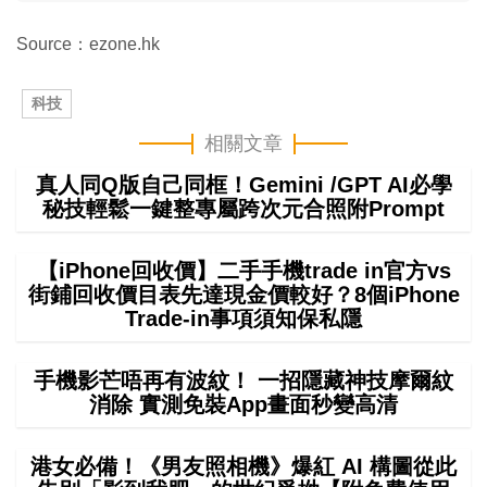
Source：ezone.hk
科技
相關文章
真人同Q版自己同框！Gemini /GPT AI必學
秘技輕鬆一鍵整專屬跨次元合照附Prompt
【iPhone回收價】二手手機trade in官方vs
街鋪回收價目表先達現金價較好？8個iPhone
Trade-in事項須知保私隱
手機影芒唔再有波紋！ 一招隱藏神技摩爾紋
消除 實測免裝App畫面秒變高清
港女必備！《男友照相機》爆紅 AI 構圖從此