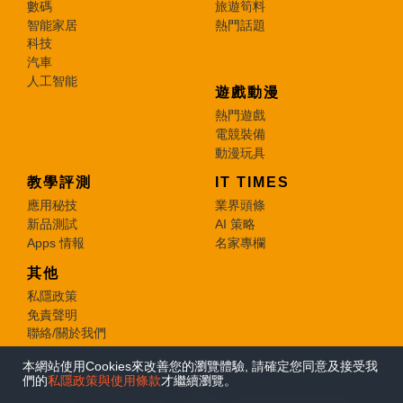
數碼
旅遊筍料
智能家居
熱門話題
科技
汽車
人工智能
遊戲動漫
熱門遊戲
電競裝備
動漫玩具
教學評測
IT TIMES
應用秘技
業界頭條
新品測試
AI 策略
Apps 情報
名家專欄
其他
私隱政策
免責聲明
聯絡/關於我們
本網站使用Cookies來改善您的瀏覽體驗, 請確定您同意及接受我
© 2026 e-zone. All Rights Reserved.
們的
私隱政策與使用條款
才繼續瀏覽。