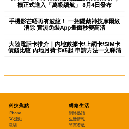
機正式進入「萬級續航」 8月4日發布
手機影芒唔再有波紋！ 一招隱藏神技摩爾紋
消除 實測免裝App畫面秒變高清
大陸電話卡推介｜內地數據卡/上網卡/SIM卡
價錢比較 內地月費卡¥5起 申請方法一文睇清
科技焦點
網絡生活
iPhone
網絡熱話
5G流動
生活情報
電腦
筍買着數