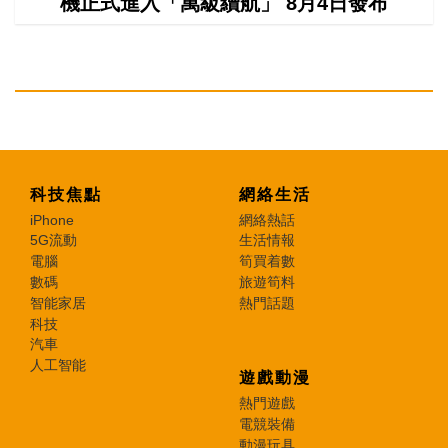
機正式進入「萬級續航」 8月4日發布
科技焦點
網絡生活
iPhone
網絡熱話
5G流動
生活情報
電腦
筍買着數
數碼
旅遊筍料
智能家居
熱門話題
科技
汽車
人工智能
遊戲動漫
熱門遊戲
電競裝備
動漫玩具