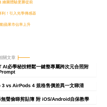
筆尖更換 繪圖體驗更勝從前
l 申請專利！引入光學傳感器
 7 帶動蘋果市佔率上升
相關文章
GPT AI必學秘技輕鬆一鍵整專屬跨次元合照附
Prompt
ro 3 vs AirPods 4 規格售價差異一文睇清
偷睇剪貼簿 附 iOS/Android自保教學