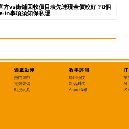
 in官方vs街鋪回收價目表先達現金價較好？8個
rade-in事項須知保私隱
遊戲動漫
教學評測
I
熱門遊戲
應用秘技
業
電競裝備
新品測試
AI
動漫玩具
Apps 情報
名