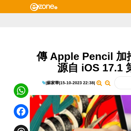
傳 Apple Pencil
源自 iOS 17.
|
蘇家華
|
15-10-2023 22:38
|
WhatsApp
Facebook