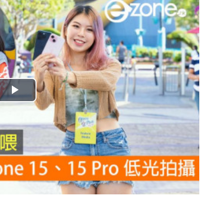
播
放
影
片