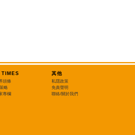
T TIMES
其他
界頭條
私隱政策
 策略
免責聲明
家專欄
聯絡/關於我們