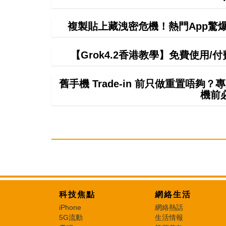
複製貼上藏洩密危機！熱門App驚爆無聲
【Grok4.2香港教學】免費使用/付費
舊手機 Trade-in 前只做重置唔
機前
科技焦點
網絡生活
iPhone
網絡熱話
5G流動
生活情報