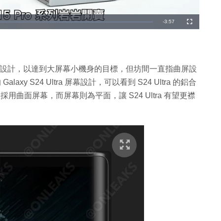
剩
-
3:57
全
螢
幕
餘
時
間
，就用上曲屏設計，以達到大屏幕小機身的目標，但坊間一直指曲屏設
xy S24 Ultra 屏幕設計，可以看到 S24 Ultra 的鋁合
是採用曲面屏幕，而屏幕則為平面，讓 S24 Ultra 有望更襟