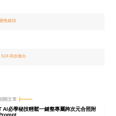
3 倍變焦鏡頭
與 S24 同步推出
相關文章
GPT AI必學秘技輕鬆一鍵整專屬跨次元合照附
Prompt