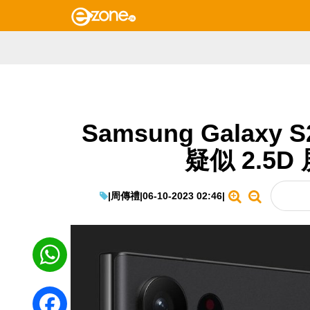
Samsung Galaxy
疑似 2.5
|
周傳禮
|
06-10-2023 02:46
|
WhatsApp