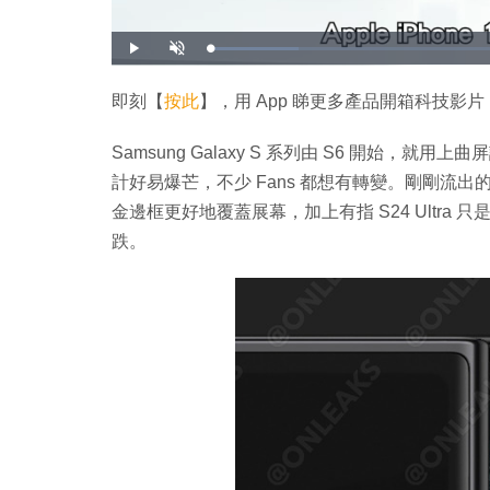
載
播
開
入
放
啟
完
音
畢
效
:
即刻【
按此
】，用 App 睇更多產品開箱科技影片
1
4
.
2
Samsung Galaxy S 系列由 S6 開始
4
%
計好易爆芒，不少 Fans 都想有轉變。剛剛流出的 Gala
金邊框更好地覆蓋展幕，加上有指 S24 Ultra 只
跌。