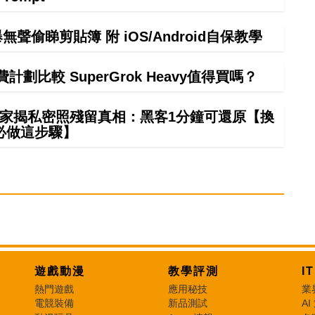
偷睇剪貼簿 附 iOS/Android自保教學
計劃比較 SuperGrok Heavy值得買嗎？
夠？專家揭私密照殘留真相：黑客1分鐘可還原【換
必做這步驟】
遊戲動漫
教學評測
I
熱門遊戲
應用秘技
業
電競裝備
新品測試
AI