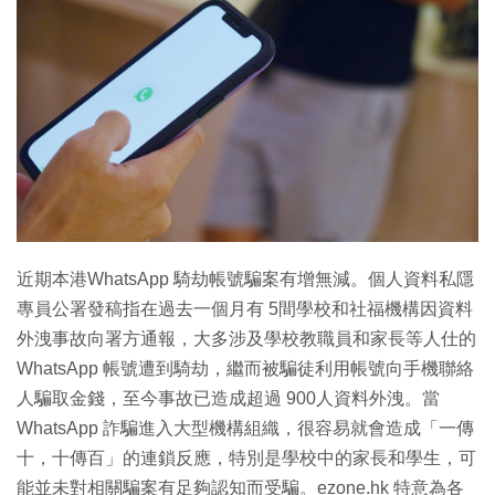
近期本港WhatsApp 騎劫帳號騙案有增無減。個人資料私隱
專員公署發稿指在過去一個月有 5間學校和社福機構因資料
外洩事故向署方通報，大多涉及學校教職員和家長等人仕的
WhatsApp 帳號遭到騎劫，繼而被騙徒利用帳號向手機聯絡
人騙取金錢，至今事故已造成超過 900人資料外洩。當
WhatsApp 詐騙進入大型機構組織，很容易就會造成「一傳
十，十傳百」的連鎖反應，特別是學校中的家長和學生，可
能並未對相關騙案有足夠認知而受騙。ezone.hk 特意為各