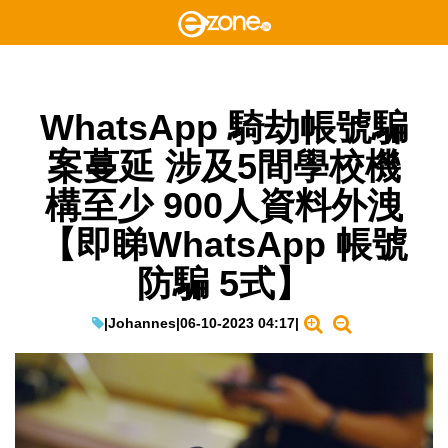
WhatsApp 騎劫帳號騙
案蔓延 涉及5間學校機
構至少 900人資料外洩
【即睇WhatsApp 帳號
防騙 5式】
|
Johannes
|
06-10-2023 04:17
|