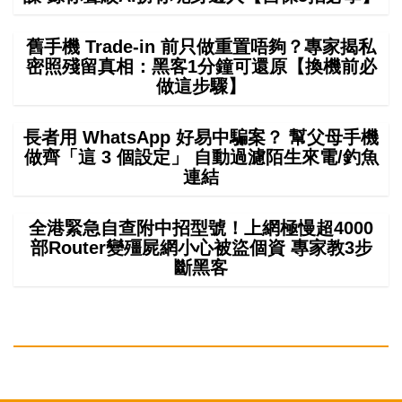
舊手機 Trade-in 前只做重置唔夠？專家揭私
密照殘留真相：黑客1分鐘可還原【換機前必
做這步驟】
長者用 WhatsApp 好易中騙案？ 幫父母手機
做齊「這 3 個設定」 自動過濾陌生來電/釣魚
連結
全港緊急自查附中招型號！上網極慢超4000
部Router變殭屍網小心被盜個資 專家教3步
斷黑客