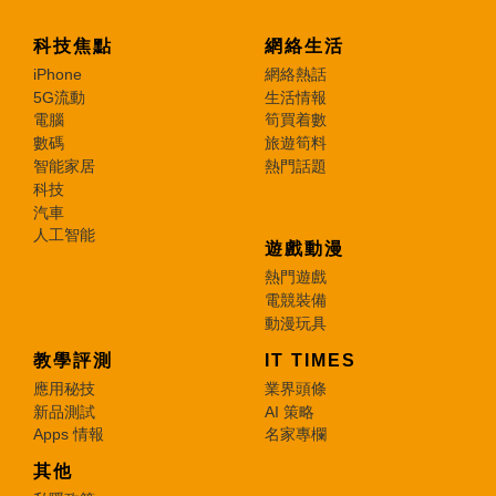
科技焦點
網絡生活
iPhone
網絡熱話
5G流動
生活情報
電腦
筍買着數
數碼
旅遊筍料
智能家居
熱門話題
科技
汽車
人工智能
遊戲動漫
熱門遊戲
電競裝備
動漫玩具
教學評測
IT TIMES
應用秘技
業界頭條
新品測試
AI 策略
Apps 情報
名家專欄
其他