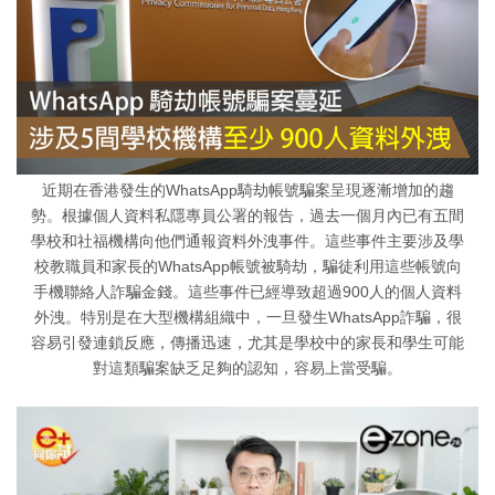
近期在香港發生的WhatsApp騎劫帳號騙案呈現逐漸增加的趨
勢。根據個人資料私隱專員公署的報告，過去一個月內已有五間
學校和社福機構向他們通報資料外洩事件。這些事件主要涉及學
校教職員和家長的WhatsApp帳號被騎劫，騙徒利用這些帳號向
手機聯絡人詐騙金錢。這些事件已經導致超過900人的個人資料
外洩。特別是在大型機構組織中，一旦發生WhatsApp詐騙，很
容易引發連鎖反應，傳播迅速，尤其是學校中的家長和學生可能
對這類騙案缺乏足夠的認知，容易上當受騙。