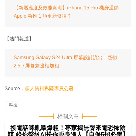
【新增溫度及效能實測】iPhone 15 Pro 機身過熱
Apple 急推 1 項更新修復？
【熱門報道】
Samsung Galaxy S24 Ultra 屏幕設計流出！疑似
2.5D 屏幕兼邊框加粗
Source：
個人資料私隱專員公署
科技
相關文章
接電話咪亂喂爆粗！專家揭無聲來電恐怖陰
謀 錄你聲紋AI扮你呃身邊人【自保5招必學】