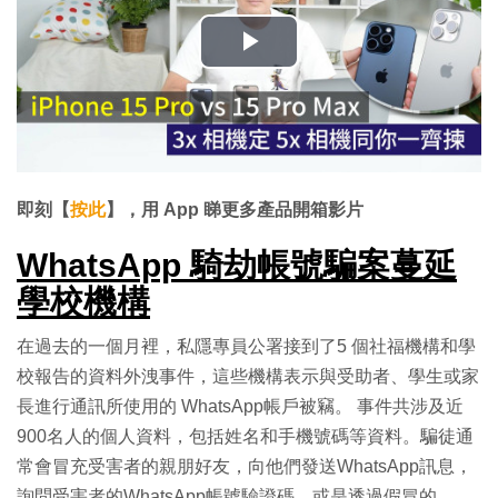
播
放
影
片
即刻【
按此
】，用 App 睇更多產品開箱影片
WhatsApp 騎劫帳號騙案蔓延
學校機構
在過去的一個月裡，私隱專員公署接到了5 個社福機構和學
校報告的資料外洩事件，這些機構表示與受助者、學生或家
長進行通訊所使用的 WhatsApp帳戶被竊。 事件共涉及近
900名人的個人資料，包括姓名和手機號碼等資料。騙徒通
常會冒充受害者的親朋好友，向他們發送WhatsApp訊息，
詢問受害者的WhatsApp帳號驗證碼，或是透過假冒的