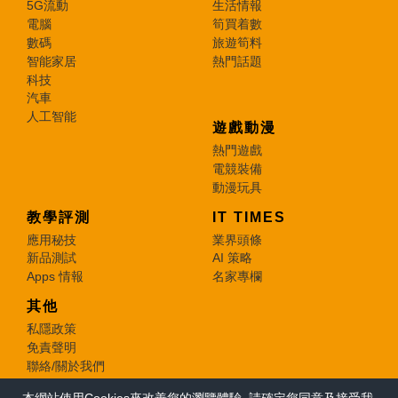
5G流動
生活情報
電腦
筍買着數
數碼
旅遊筍料
智能家居
熱門話題
科技
汽車
人工智能
遊戲動漫
熱門遊戲
電競裝備
動漫玩具
教學評測
IT TIMES
應用秘技
業界頭條
新品測試
AI 策略
Apps 情報
名家專欄
其他
私隱政策
免責聲明
聯絡/關於我們