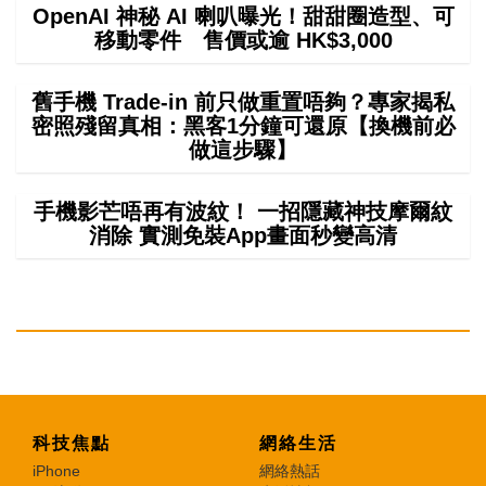
OpenAI 神秘 AI 喇叭曝光！甜甜圈造型、可
移動零件 售價或逾 HK$3,000
舊手機 Trade-in 前只做重置唔夠？專家揭私
密照殘留真相：黑客1分鐘可還原【換機前必
做這步驟】
手機影芒唔再有波紋！ 一招隱藏神技摩爾紋
消除 實測免裝App畫面秒變高清
科技焦點
網絡生活
iPhone
網絡熱話