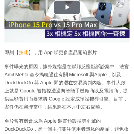
播
放
影
片
即刻【
按此
】，用 App 睇更多產品開箱影片
事件曝光的原因，據外媒指是在聯邦反壟斷訴訟案中，法官
Amit Mehta 命令揭曉過往有關 Microsoft 與Apple，以及
DuckDuckGo 與 Apple 間的潛在交易談判內容。事件大致
上就是 Google 被指控透過向智能手機廠商以及電訊商，提
供巨額費用而要求將 Google 設定成預設搜尋引擎。目前，
案件仍在審理當中，結果將在本月中左右揭曉。
至於曾有機會成為 Apple 裝置預設搜尋引擎的
DuckDuckGo，是一個主打關注使用者隱私的產品，避免收