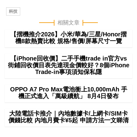
科技
相關文章
【摺機推介2026】小米/華為/三星/Honor摺
機8款熱賣比較 規格/售價/屏幕尺寸一覽
【iPhone回收價】二手手機trade in官方vs
街鋪回收價目表先達現金價較好？8個iPhone
Trade-in事項須知保私隱
OPPO A7 Pro Max電池衝上10,000mAh 手
機正式進入「萬級續航」 8月4日發布
大陸電話卡推介｜內地數據卡/上網卡/SIM卡
價錢比較 內地月費卡¥5起 申請方法一文睇清