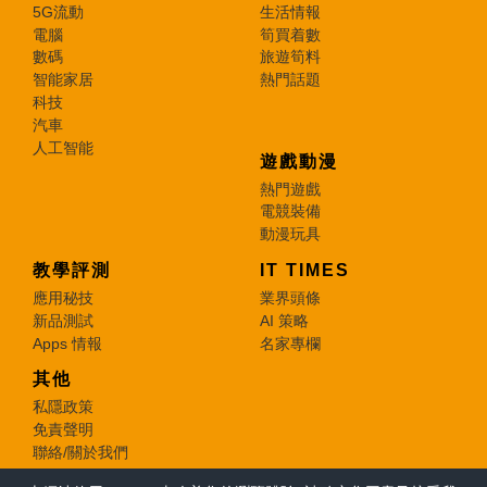
5G流動
生活情報
電腦
筍買着數
數碼
旅遊筍料
智能家居
熱門話題
科技
汽車
人工智能
遊戲動漫
熱門遊戲
電競裝備
動漫玩具
教學評測
IT TIMES
應用秘技
業界頭條
新品測試
AI 策略
Apps 情報
名家專欄
其他
私隱政策
免責聲明
聯絡/關於我們