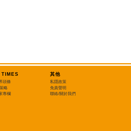
T TIMES
其他
界頭條
私隱政策
 策略
免責聲明
家專欄
聯絡/關於我們