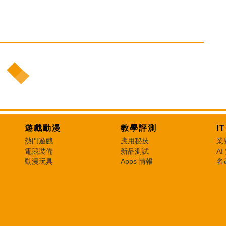
遊戲動漫
教學評測
I
熱門遊戲
應用秘技
業
電競裝備
新品測試
AI
動漫玩具
Apps 情報
名