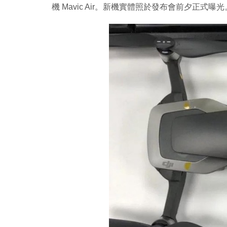
機 Mavic Air。新機實體照於發布會前夕正式曝光