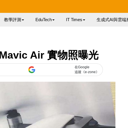
教學評測
EduTech
IT Times
生成式AI與雲端
avic Air 實物照曝光
在Google
追蹤《e-zone》