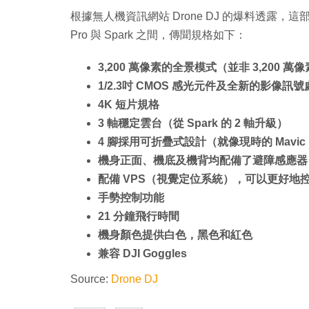
根據無人機資訊網站 Drone DJ 的爆料透露，這部型
Pro 與 Spark 之間，傳聞規格如下：
3,200 萬像素的全景模式（並非 3,200 萬
1/2.3吋 CMOS 感光元件及全新的影像訊
4K 短片規格
3 軸穩定雲台（從 Spark 的 2 軸升級）
4 腳採用可折疊式設計（就像現時的 Mavic 
機身正面、機底及機背均配備了避障感應器
配備 VPS（視覺定位系統），可以更好地
手勢控制功能
21 分鐘飛行時間
機身顏色提供白色，黑色和紅色
兼容 DJI Goggles
Source:
Drone DJ