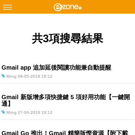
搜尋
共3項搜尋結果
Facebook
Instagram
科技焦點
網絡生活
Gmail app 追加延後閱讀功能兼自動提醒
遊戲動漫
Ming 08-05-2018 19:12
教學評測
EduTech
Gmail 新版增多項快捷鍵 5 項好用功能【一鍵開
通】
IT Times
Ming 27-04-2018 19:12
生成式AI與雲端應用
Enterprise Digital Transformation
Gmail Go 推出！Gmail 精簡版慳資源【附下載