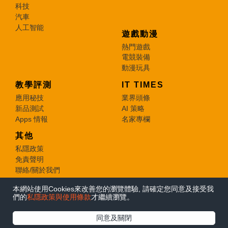
科技
汽車
人工智能
遊戲動漫
熱門遊戲
電競裝備
動漫玩具
教學評測
IT TIMES
應用秘技
業界頭條
新品測試
AI 策略
Apps 情報
名家專欄
其他
私隱政策
免責聲明
聯絡/關於我們
本網站使用Cookies來改善您的瀏覽體驗, 請確定您同意及接受我
© 2026 e-zone. All Rights Reserved.
們的
私隱政策與使用條款
才繼續瀏覽。
同意及關閉