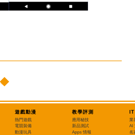
遊戲動漫
教學評測
I
熱門遊戲
應用秘技
業
電競裝備
新品測試
AI
動漫玩具
Apps 情報
名