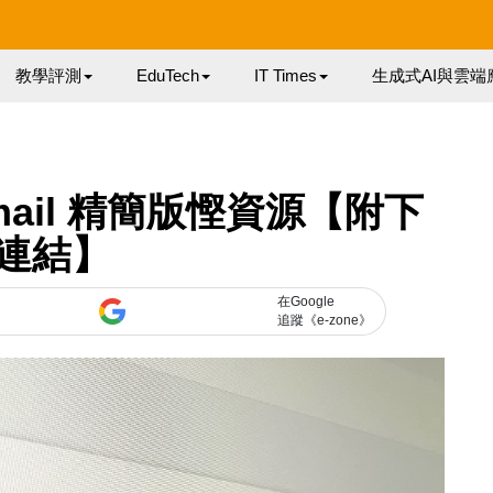
教學評測
EduTech
IT Times
生成式AI與雲端
Gmail 精簡版慳資源【附下
連結】
在Google
追蹤《e-zone》