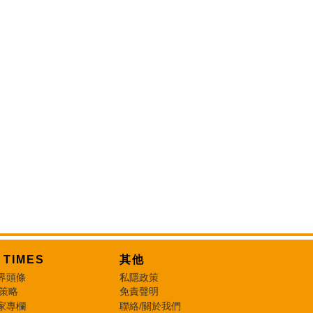
T TIMES
其他
界頭條
私隱政策
 策略
免責聲明
家專欄
聯絡/關於我們