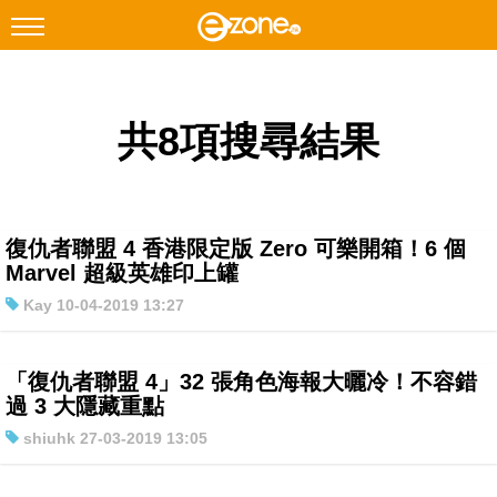
搜尋
共8項搜尋結果
Facebook
Instagram
科技焦點
網絡生活
復仇者聯盟 4 香港限定版 Zero 可樂開箱！6 個
遊戲動漫
Marvel 超級英雄印上罐
Kay 10-04-2019 13:27
教學評測
EduTech
「復仇者聯盟 4」32 張角色海報大曬冷！不容錯
IT Times
過 3 大隱藏重點
生成式AI與雲端應用
shiuhk 27-03-2019 13:05
Enterprise Digital Transformation