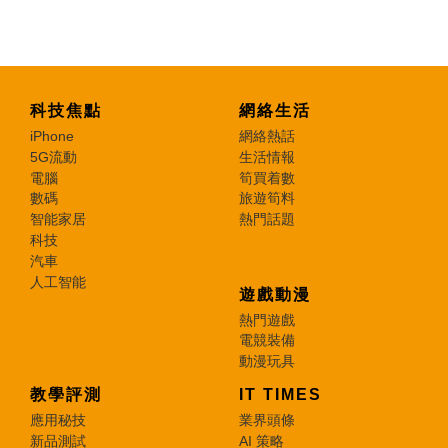
科技焦點
網絡生活
iPhone
網絡熱話
5G流動
生活情報
電腦
筍買着數
數碼
旅遊筍料
智能家居
熱門話題
科技
汽車
人工智能
遊戲動漫
熱門遊戲
電競裝備
動漫玩具
教學評測
IT TIMES
應用秘技
業界頭條
新品測試
AI 策略