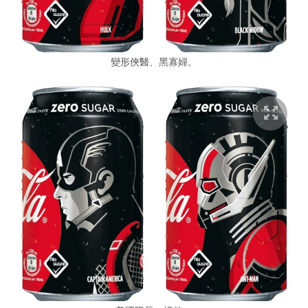
變形俠醫、黑寡婦。