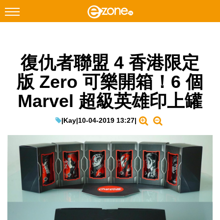
搜尋
復仇者聯盟 4 香港限定
Facebook
Instagram
版 Zero 可樂開箱！6 個
科技焦點
Marvel 超級英雄印上罐
網絡生活
遊戲動漫
|
Kay
|
10-04-2019 13:27
|
教學評測
EduTech
IT Times
生成式AI與雲端應用
Enterprise Digital Transformation