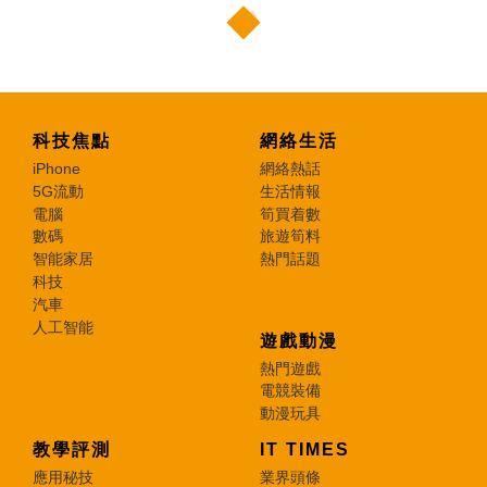
科技焦點
網絡生活
iPhone
網絡熱話
5G流動
生活情報
電腦
筍買着數
數碼
旅遊筍料
智能家居
熱門話題
科技
汽車
人工智能
遊戲動漫
熱門遊戲
電競裝備
動漫玩具
教學評測
IT TIMES
應用秘技
業界頭條