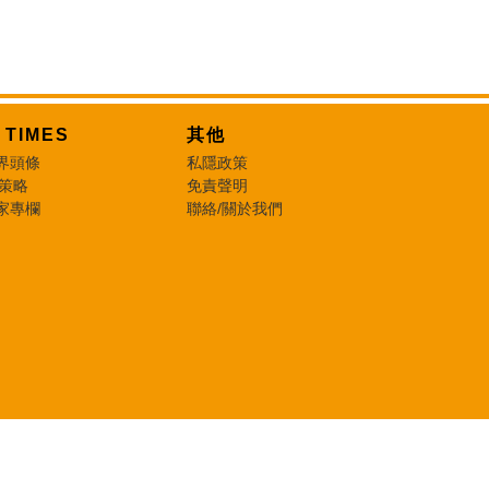
T TIMES
其他
界頭條
私隱政策
 策略
免責聲明
家專欄
聯絡/關於我們