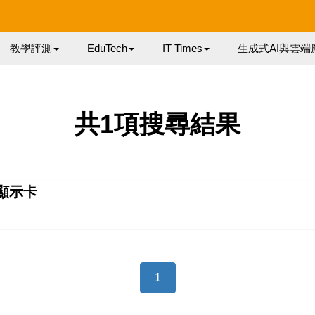
教學評測
EduTech
IT Times
生成式AI與雲端
共1項搜尋結果
戲顯示卡
1